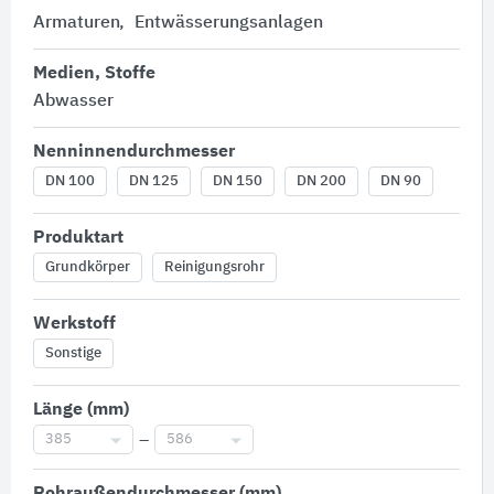
Armaturen
Entwässerungsanlagen
Medien, Stoffe
Abwasser
Nenninnendurchmesser
DN 100
DN 125
DN 150
DN 200
DN 90
Produktart
Grundkörper
Reinigungsrohr
Werkstoff
Sonstige
Länge (mm)
385
–
586