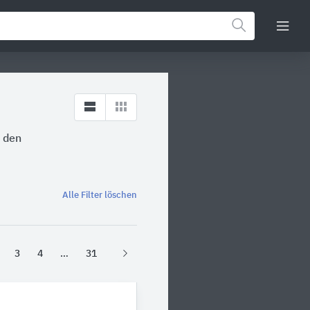
n den
Alle Filter löschen
3
4
31