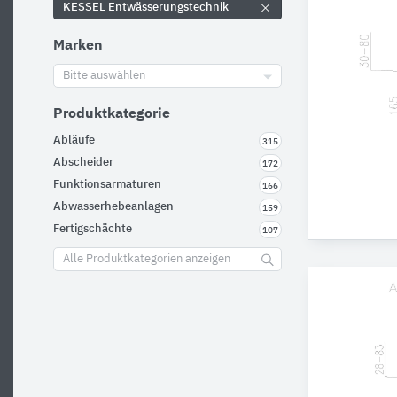
KESSEL Entwässerungstechnik
Marken
Bitte auswählen
Produktkategorie
Abläufe
315
Abscheider
172
Funktionsarmaturen
166
Abwasserhebeanlagen
159
Fertigschächte
107
Alle Produktkategorien anzeigen