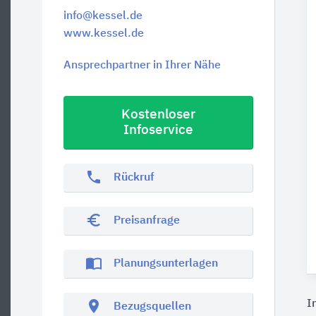
info@kessel.de
www.kessel.de
Ansprechpartner in Ihrer Nähe
Kostenloser
Infoservice
phone
Rückruf
euro_symbol
Preisanfrage
import_contacts
Planungsunterlagen
location_on
I
Bezugsquellen