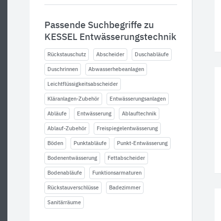
Passende Suchbegriffe zu
KESSEL Entwässerungstechnik
Rückstauschutz
Abscheider
Duschabläufe
Duschrinnen
Abwasserhebeanlagen
Leichtflüssigkeitsabscheider
Kläranlagen-Zubehör
Entwässerungsanlagen
Abläufe
Entwässerung
Ablauftechnik
Ablauf-Zubehör
Freispiegelentwässerung
Böden
Punktabläufe
Punkt-Entwässerung
Bodenentwässerung
Fettabscheider
Bodenabläufe
Funktionsarmaturen
Rückstauverschlüsse
Badezimmer
Sanitärräume