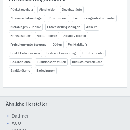
Rückstauschutz
Abscheider
Duschabläufe
Abwasserhebeanlagen
Duschrinnen
Leichtflüssigkeitsabscheider
Kläranlagen-Zubehör
Entwässerungsanlagen
Abläufe
Entwässerung
Ablauftechnik
Ablauf-Zubehör
Freispiegelentwässerung
Böden
Punktabläufe
Punkt-Entwässerung
Bodenentwässerung
Fettabscheider
Bodenabläufe
Funktionsarmaturen
Rückstauverschlüsse
Sanitärräume
Badezimmer
Ähnliche Hersteller
Dallmer
ACO