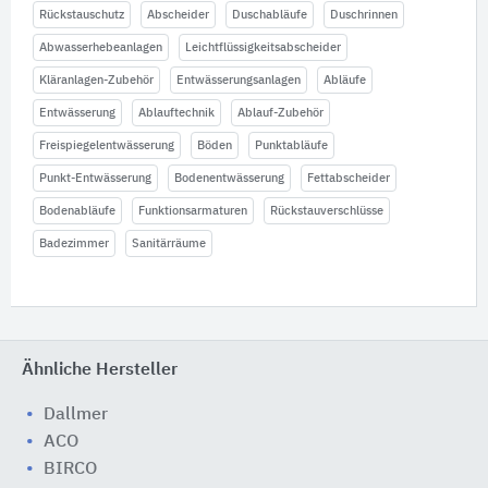
Rückstauschutz
Abscheider
Duschabläufe
Duschrinnen
Abwasserhebeanlagen
Leichtflüssigkeitsabscheider
Kläranlagen-Zubehör
Entwässerungsanlagen
Abläufe
Entwässerung
Ablauftechnik
Ablauf-Zubehör
Freispiegelentwässerung
Böden
Punktabläufe
Punkt-Entwässerung
Bodenentwässerung
Fettabscheider
Bodenabläufe
Funktionsarmaturen
Rückstauverschlüsse
Badezimmer
Sanitärräume
Ähnliche Hersteller
Dallmer
ACO
BIRCO