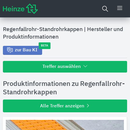
Regenfallrohr-Standrohrkappen
|
Hersteller und
Produktinformationen
BETA
zur Bau KI
Treffer auswählen
Alle Treffer zu
Produktinformationen zu Regenfallrohr-
Hersteller
Standrohrkappen
Alle Treffer anzeigen
Produktinformationen
Produktdaten