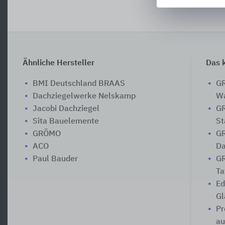
Ähnliche Hersteller
Das k
BMI Deutschland BRAAS
GR
Dachziegelwerke Nelskamp
Wa
Jacobi Dachziegel
GR
Sita Bauelemente
St
GRÖMO
GR
ACO
Da
Paul Bauder
GR
Ta
Ed
Gl
Pr
au