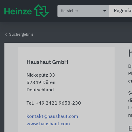
Hersteller
Suchergebnis
Haushaut GmbH
D
P
Nickepütz 33
e
52349
Düren
Deutschland
S
d
Tel. +49 2421 9658-230
L
m
kontakt@haushaut.com
www.haushaut.com
E