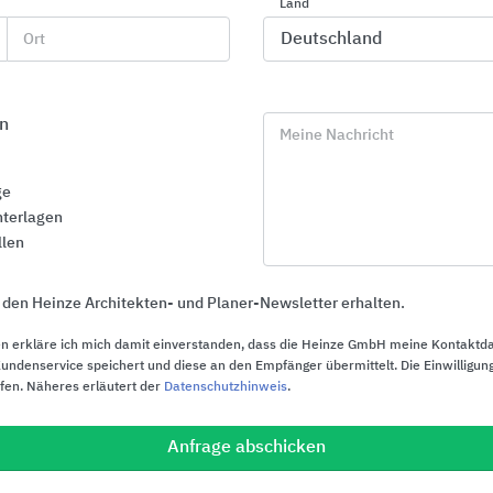
Land
Ort
n
Meine Nachricht
ge
terlagen
llen
 den Heinze Architekten- und Planer-Newsletter erhalten.
n erkläre ich mich damit einverstanden, dass die Heinze GmbH meine Kontaktd
ndenservice speichert und diese an den Empfänger übermittelt. Die Einwilligung
ufen. Näheres erläutert der
Datenschutzhinweis
.
Absturzsicherungssysteme an
Ablauftechni
Gebäuden
KESSEL Entwäs
Anfrage abschicken
SKYLOTEC