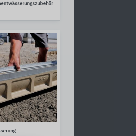
entwässerungszubehör
sserung