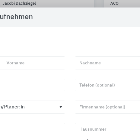
Jacobi Dachziegel
ACO
aufnehmen
Vorname
Nachname
Telefon (optional)
Firmenname (optional)
Roto Dachfenster
Entwässerun
Hausnummer
Roto Frank DST
BIRCO