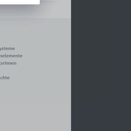
systeme
melemente
srinnen
e
ächte