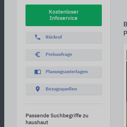
Kostenloser
Infoservice
B
P
phone
Rückruf
euro_symbol
Preisanfrage
import_contacts
Planungsunterlagen
location_on
Bezugsquellen
Passende Suchbegriffe zu
haushaut