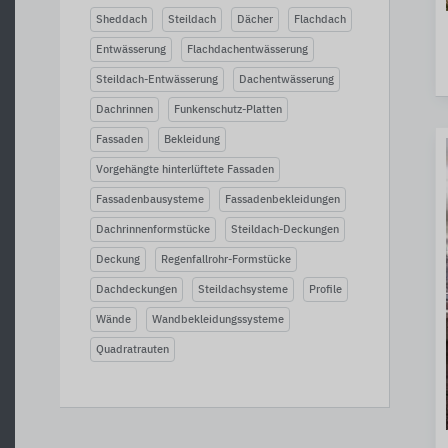
Sheddach
Steildach
Dächer
Flachdach
Entwässerung
Flachdachentwässerung
Steildach-Entwässerung
Dachentwässerung
Dachrinnen
Funkenschutz-Platten
Fassaden
Bekleidung
Vorgehängte hinterlüftete Fassaden
Fassadenbausysteme
Fassadenbekleidungen
Dachrinnenformstücke
Steildach-Deckungen
Deckung
Regenfallrohr-Formstücke
Dachdeckungen
Steildachsysteme
Profile
Wände
Wandbekleidungssysteme
Quadratrauten