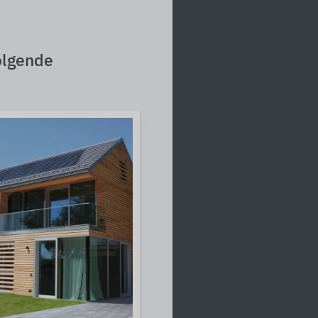
olgende