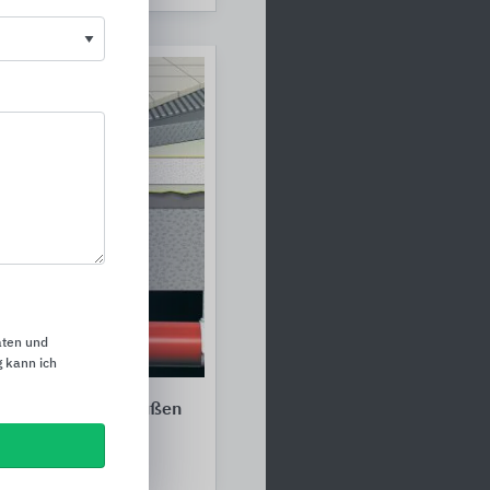
aten und
 kann ich
k für Innen und Außen
serungstechnik