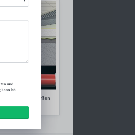
aten und
 kann ich
k für Innen und Außen
serungstechnik