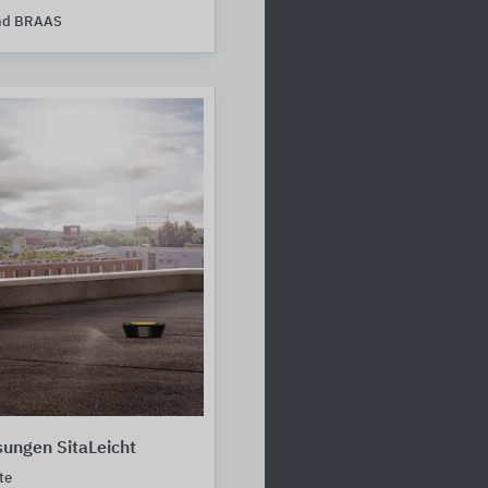
nd BRAAS
ungen SitaLeicht
te