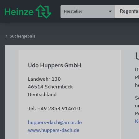
Hersteller
Suchergebnis
Udo Huppers GmbH
D
P
Landwehr 130
h
46514
Schermbeck
Deutschland
S
u
Tel. +49 2853 914610
P
K
huppers-dach@arcor.de
www.huppers-dach.de