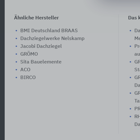
Ähnliche Hersteller
Das k
BMI Deutschland BRAAS
Da
Dachziegelwerke Nelskamp
Me
Jacobi Dachziegel
Pr
GRÖMO
au
Sita Bauelemente
GR
ACO
St
BIRCO
GR
Da
GR
Ta
PR
RH
Da