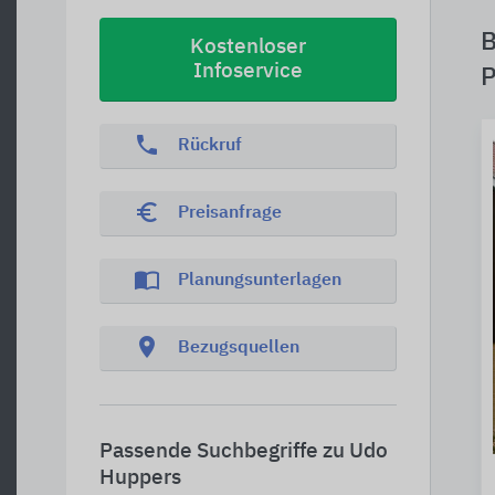
B
Kostenloser
Infoservice
P
phone
Rückruf
euro_symbol
Preisanfrage
import_contacts
Planungsunterlagen
location_on
Bezugsquellen
Passende Suchbegriffe zu Udo
Huppers