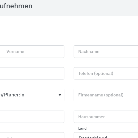
aufnehmen
Vorname
Nachname
Telefon (optional)
Firmenname (optional)
Roto Dachfenster
Entwässerun
Hausnummer
Roto Frank DST
BIRCO
Land