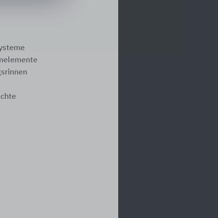
systeme
melemente
srinnen
e
ächte