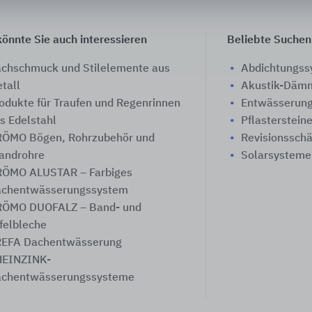
önnte Sie auch interessieren
Beliebte Suchen
chschmuck und Stilelemente aus
Abdichtungs
tall
Akustik-Däm
odukte für Traufen und Regenrinnen
Entwässerung
s Edelstahl
Pflasterstein
ÖMO Bögen, Rohrzubehör und
Revisionssch
androhre
Solarsysteme
ÖMO ALUSTAR – Farbiges
chentwässerungssystem
ÖMO DUOFALZ – Band- und
felbleche
EFA Dachentwässerung
EINZINK-
chentwässerungssysteme