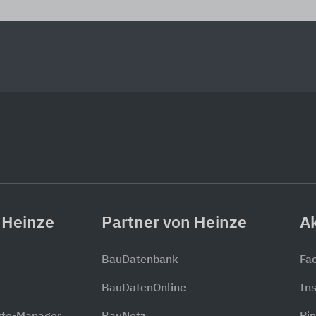
 Heinze
Partner von Heinze
Ak
BauDatenbank
Fa
BauDatenOnline
In