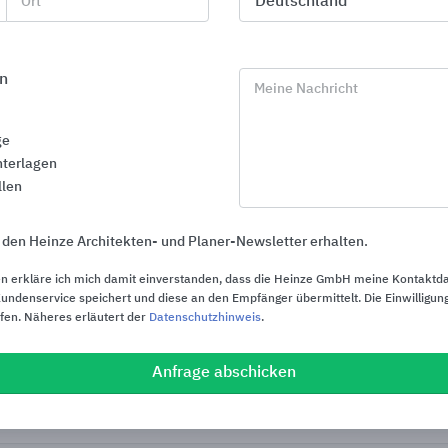
Ort
n
Meine Nachricht
ge
terlagen
llen
 den Heinze Architekten- und Planer-Newsletter erhalten.
n erkläre ich mich damit einverstanden, dass die Heinze GmbH meine Kontaktd
ndenservice speichert und diese an den Empfänger übermittelt. Die Einwilligung
ufen. Näheres erläutert der
Datenschutzhinweis
.
Dachentwässerung
Ablauftechni
RHEINZINK
KESSEL Entwäs
Anfrage abschicken