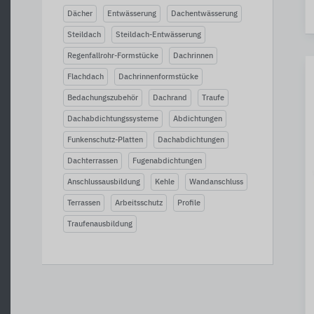
Dächer
Entwässerung
Dachentwässerung
Steildach
Steildach-Entwässerung
Regenfallrohr-Formstücke
Dachrinnen
Flachdach
Dachrinnenformstücke
Bedachungszubehör
Dachrand
Traufe
Dachabdichtungssysteme
Abdichtungen
Funkenschutz-Platten
Dachabdichtungen
Dachterrassen
Fugenabdichtungen
Anschlussausbildung
Kehle
Wandanschluss
Terrassen
Arbeitsschutz
Profile
Traufenausbildung