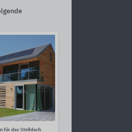
olgende
 für das Steildach