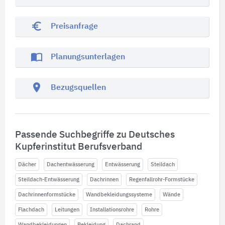
euro_symbol
Preisanfrage
import_contacts
Planungsunterlagen
location_on
Bezugsquellen
Passende Suchbegriffe zu Deutsches
Kupferinstitut Berufsverband
Dächer
Dachentwässerung
Entwässerung
Steildach
Steildach-Entwässerung
Dachrinnen
Regenfallrohr-Formstücke
Dachrinnenformstücke
Wandbekleidungssysteme
Wände
Flachdach
Leitungen
Installationsrohre
Rohre
Wandbekleidungen
Bekleidung
Dachrand