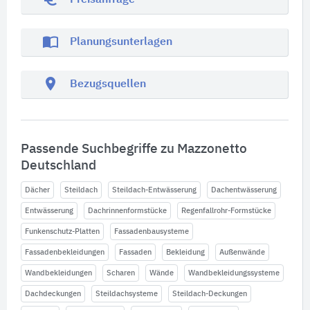
Preisanfrage
import_contacts
Planungsunterlagen
location_on
Bezugsquellen
Passende Suchbegriffe zu Mazzonetto
Deutschland
Dächer
Steildach
Steildach-Entwässerung
Dachentwässerung
Entwässerung
Dachrinnenformstücke
Regenfallrohr-Formstücke
Funkenschutz-Platten
Fassadenbausysteme
Fassadenbekleidungen
Fassaden
Bekleidung
Außenwände
Wandbekleidungen
Scharen
Wände
Wandbekleidungssysteme
Dachdeckungen
Steildachsysteme
Steildach-Deckungen