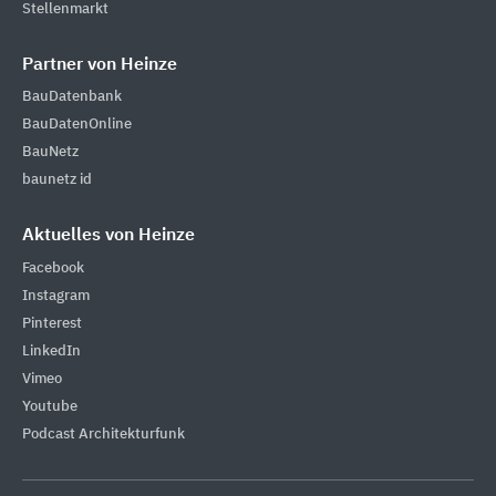
Stellenmarkt
Partner von Heinze
BauDatenbank
BauDatenOnline
BauNetz
baunetz id
Aktuelles von Heinze
Facebook
Instagram
Pinterest
LinkedIn
Vimeo
Youtube
Podcast Architekturfunk