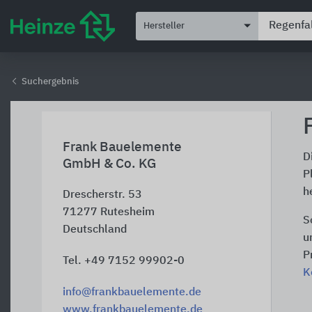
Hersteller
Suchergebnis
Frank Bauelemente
D
GmbH & Co. KG
P
h
Drescherstr. 53
71277
Rutesheim
S
Deutschland
u
P
Tel. +49 7152 99902-0
K
info@frankbauelemente.de
www.frankbauelemente.de