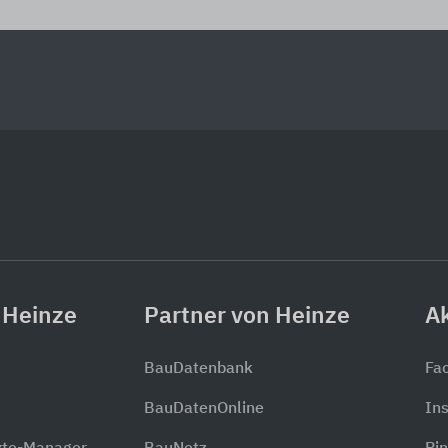
 Heinze
Partner von Heinze
Ak
BauDatenbank
Fa
BauDatenOnline
In