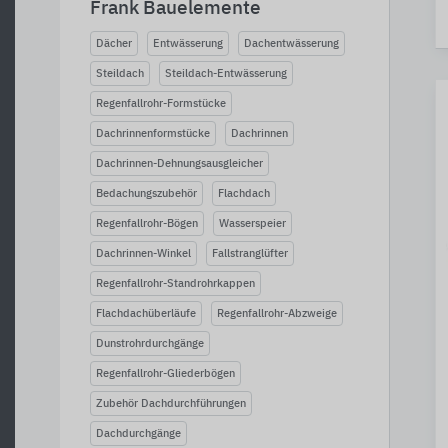
Frank Bauelemente
Dächer
Entwässerung
Dachentwässerung
Steildach
Steildach-Entwässerung
Regenfallrohr-Formstücke
Dachrinnenformstücke
Dachrinnen
Dachrinnen-Dehnungsausgleicher
Bedachungszubehör
Flachdach
Regenfallrohr-Bögen
Wasserspeier
Dachrinnen-Winkel
Fallstranglüfter
Regenfallrohr-Standrohrkappen
Flachdachüberläufe
Regenfallrohr-Abzweige
Dunstrohrdurchgänge
Regenfallrohr-Gliederbögen
Zubehör Dachdurchführungen
Dachdurchgänge