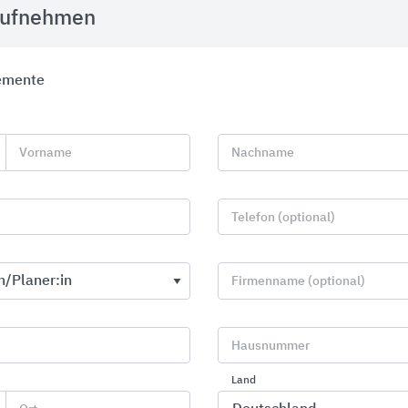
aufnehmen
emente
Vorname
Nachname
Telefon (optional)
Firmenname (optional)
Roto Dachfenster
Entwässerun
Hausnummer
Roto Frank DST
BIRCO
Land