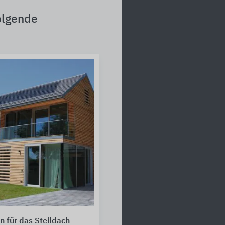
olgende
 für das Steildach