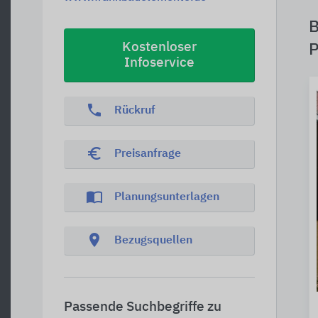
B
Kostenloser
P
Infoservice
phone
Rückruf
euro_symbol
Preisanfrage
import_contacts
Planungsunterlagen
location_on
Bezugsquellen
Passende Suchbegriffe zu