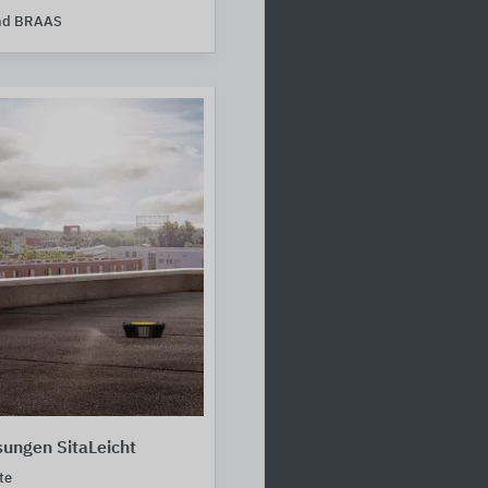
nd BRAAS
ungen SitaLeicht
te