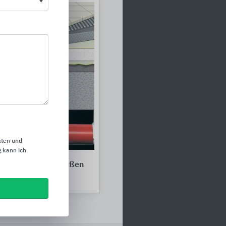
aten und
 kann ich
k für Innen und Außen
serungstechnik