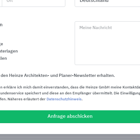
Ort
n
Meine Nachricht
ge
terlagen
llen
 den Heinze Architekten- und Planer-Newsletter erhalten.
n erkläre ich mich damit einverstanden, dass die Heinze GmbH meine Kontaktd
ndenservice speichert und diese an den Empfänger übermittelt. Die Einwilligung
ufen. Näheres erläutert der
Datenschutzhinweis
.
Dachentwässerung
Ablauftechni
RHEINZINK
KESSEL Entwäs
Anfrage abschicken