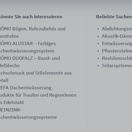
önnte Sie auch interessieren
Beliebte Suchen
ÖMO Bögen, Rohrzubehör und
Abdichtungs
androhre
Akustik-Däm
ÖMO ALUSTAR – Farbiges
Entwässerung
chentwässerungssystem
Pflasterstein
ÖMO DUOFALZ – Band- und
Revisionssch
felbleche
Solarsysteme
chschmuck und Stilelemente aus
tall
EFA Dachentwässerung
odukte für Traufen und Regenrinnen
s Edelstahl
EINZINK-
chentwässerungssysteme