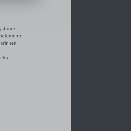
systeme
melemente
srinnen
e
ächte