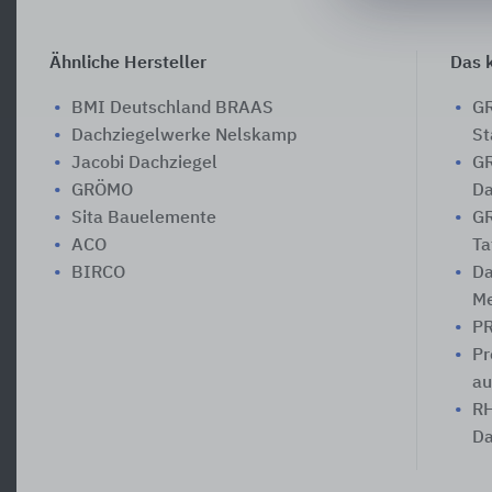
Ähnliche Hersteller
Das k
BMI Deutschland BRAAS
GR
Dachziegelwerke Nelskamp
St
Jacobi Dachziegel
GR
GRÖMO
Da
Sita Bauelemente
GR
ACO
Ta
BIRCO
Da
Me
PR
Pr
au
RH
Da