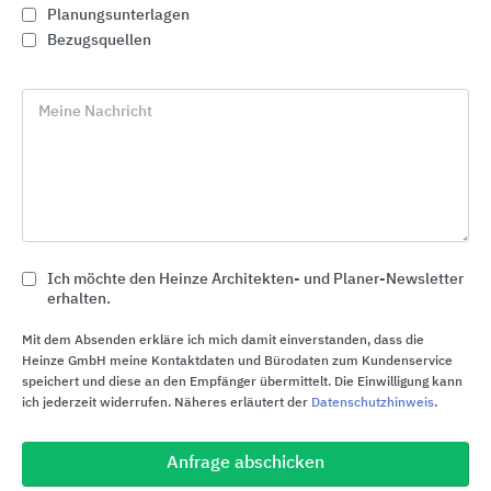
Planungsunterlagen
Bezugsquellen
Meine Nachricht
Ich möchte den Heinze Architekten- und Planer-Newsletter
erhalten.
Traditionelle Tondachziegel
Mit dem Absenden erkläre ich mich damit einverstanden, dass die
Jacobi Dachziegel
Heinze GmbH meine Kontaktdaten und Bürodaten zum Kundenservice
speichert und diese an den Empfänger übermittelt. Die Einwilligung kann
ich jederzeit widerrufen. Näheres erläutert der
Datenschutzhinweis
.
Anfrage abschicken