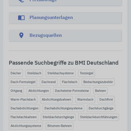
Preisanfrage
import_contacts
Planungsunterlagen
location_on
Bezugsquellen
Passende Suchbegriffe zu BMI Deutschland
Dächer
Steildach
Steildachsysteme
Tonziegel
Dach-Formziegel
Dachrand
Flachdach
Bedachungszubehör
Ortgang
Abdichtungen
Dachsteine-Formsteine
Bahnen
Warm-Flachdach
Abdichtungsbahnen
Warmdach
Dachfirst
Dachabdichtungen
Dachabdichtungssysteme
Dachdurchgänge
Flachdachbahnen
Steildachdurchgänge
Steildachdurchführungen
Abdichtungssysteme
Bitumen-Bahnen