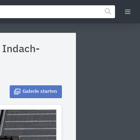
d Indach-
Galerie
starten