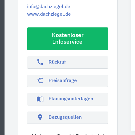
info@dachziegel.de
www.dachziegel.de
Kostenloser
Infoservice
phone
Rückruf
euro_symbol
Preisanfrage
import_contacts
Planungsunterlagen
location_on
Bezugsquellen