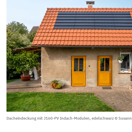
Dacheindeckung mit J160-PV Indach-Modulen, edelschwarz © Susann