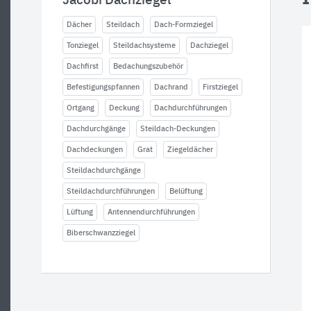
Jacobi Dachziegel
Dächer
Steildach
Dach-Formziegel
Tonziegel
Steildachsysteme
Dachziegel
Dachfirst
Bedachungszubehör
Befestigungspfannen
Dachrand
Firstziegel
Ortgang
Deckung
Dachdurchführungen
Dachdurchgänge
Steildach-Deckungen
Dachdeckungen
Grat
Ziegeldächer
Steildachdurchgänge
Steildachdurchführungen
Belüftung
Lüftung
Antennendurchführungen
Biberschwanzziegel