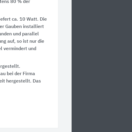
stens
80 %
der
iefert ca.
10 Watt
. Die
r Gauben installiert
unden und parallel
ng auf, so ist nur die
el vermindert und
gestellt.
au bei der Firma
it hergestellt. Das