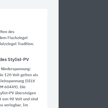
aften des
 dem Flachziegel
lzziegel Tradition.
des Stylist-PV
e Niederspannung:
s 120 Volt gelten als
kleinspannung (SELV
M 60449). Die
tylist-PV übersteigen
t von 90 Volt und sind
os verlegbar. Im