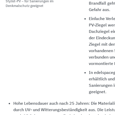
Stylist-PV – für Sanierungen im
Brandfall geh
Denkmalschutz geeignet
Gefahr aus.
Einfache Verle
PV-Ziegel we
Dachziegel e
der Eindecku
Ziegel mit de
vorhandenen 
verbunden und
vormontierte
In edelspaceg
erhältlich und
Sanierungen 
geeignet.
Hohe Lebensdauer auch nach 25 Jahren: Die Materiali
durch UV- und Witterungsbeständigkeit aus. Die Leis