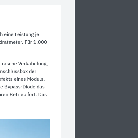
h eine Leistung je
adratmeter. Für 1.000
ne rasche Verkabelung,
Anschlussbox der
efekts eines Moduls,
die Bypass-Diode das
ren Betrieb fort. Das