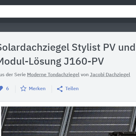
Solardachziegel Stylist PV un
Modul-Lösung J160-PV
us der Serie
Moderne Tondachziegel
von
Jacobi Dachziegel
6
Merken
Teilen