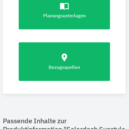
import_contacts
Planungsunterlagen
location_on
Bezugsquellen
Passende Inhalte zur