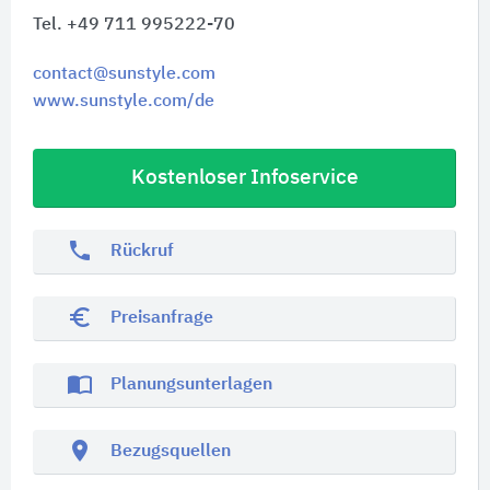
Tel. +49 711 995222-70
contact@sunstyle.com
www.sunstyle.com/de
Kostenloser Infoservice
phone
Rückruf
euro_symbol
Preisanfrage
import_contacts
Planungsunterlagen
location_on
Bezugsquellen