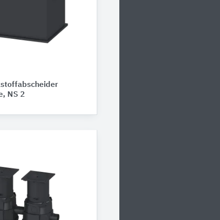
stoffabscheider
e, NS 2