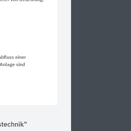
meter von Bedeutung:
bfluss einer
Anlage sind
stechnik"