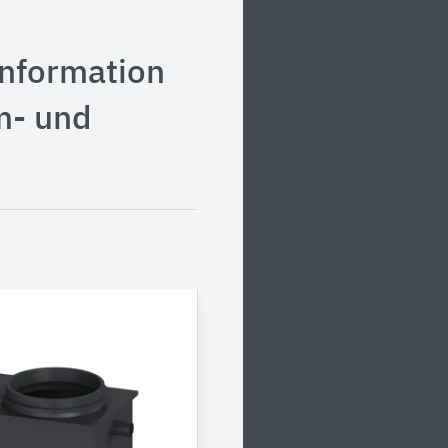
information
m- und