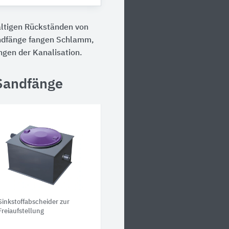
altigen Rückständen von
ndfänge fangen Schlamm,
ngen der Kanalisation.
 Sandfänge
Sinkstoffabscheider zur
Freiaufstellung