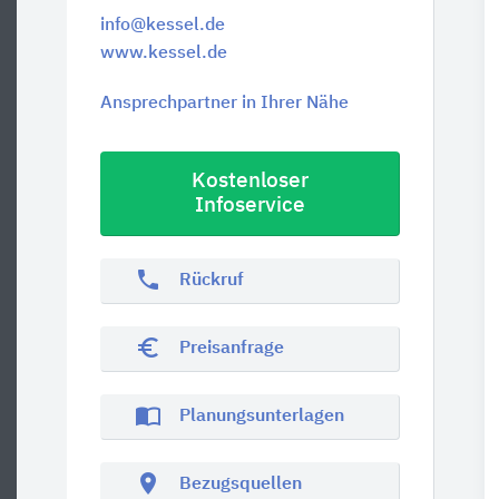
info@kessel.de
www.kessel.de
Ansprechpartner in Ihrer Nähe
Kostenloser
Infoservice
phone
Rückruf
euro_symbol
Preisanfrage
import_contacts
Planungsunterlagen
location_on
Bezugsquellen