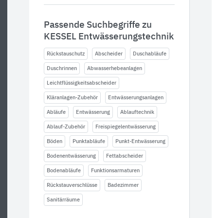
Passende Suchbegriffe zu
KESSEL Entwässerungstechnik
Rückstauschutz
Abscheider
Duschabläufe
Duschrinnen
Abwasserhebeanlagen
Leichtflüssigkeitsabscheider
Kläranlagen-Zubehör
Entwässerungsanlagen
Abläufe
Entwässerung
Ablauftechnik
Ablauf-Zubehör
Freispiegelentwässerung
Böden
Punktabläufe
Punkt-Entwässerung
Bodenentwässerung
Fettabscheider
Bodenabläufe
Funktionsarmaturen
Rückstauverschlüsse
Badezimmer
Sanitärräume