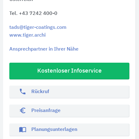
Tel. +43 7242 400-0
tads@tiger-coatings.com
www.tiger.archi
Ansprechpartner in Ihrer Nähe
Kostenloser Infoservice
phone
Rückruf
euro_symbol
Preisanfrage
import_contacts
Planungsunterlagen