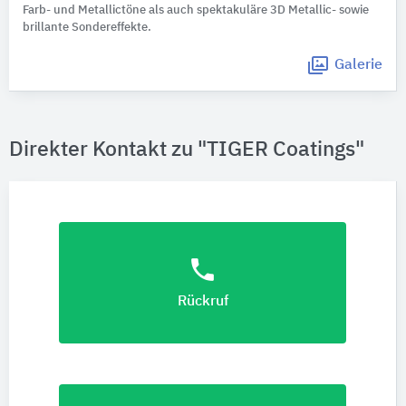
Farb- und Metallictöne als auch spektakuläre 3D Metallic- sowie
brillante Sondereffekte.
Galerie
Direkter Kontakt zu "TIGER Coatings"
phone
Rückruf