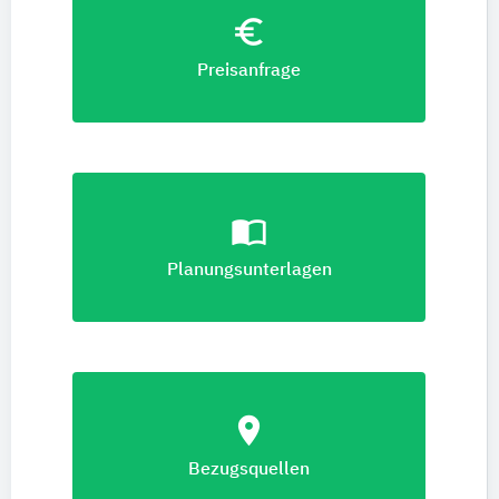
euro_symbol
Preisanfrage
import_contacts
Planungsunterlagen
location_on
Bezugsquellen