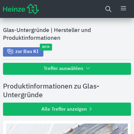
Glas-Untergründe
|
Hersteller und
Produktinformationen
BETA
zur Bau KI
Treffer auswählen
Alle Treffer zu
Produktinformationen zu Glas-
Hersteller
Untergründe
Alle Treffer anzeigen
Produktinformationen
Produktdaten