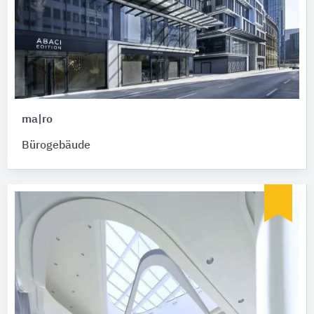
ma|ro
Bürogebäude