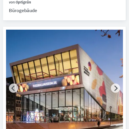
von
Optigrün
Bürogebäude