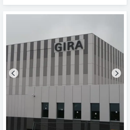
Fertigstellung (Jahr)
Bitte wählen…
Baumaßnahme
Bitte auswählen
Tragwerkskonstruktion
Bitte auswählen
Vollgeschosse
Bitte auswählen
Energiestandard
Bitte auswählen
Zertifikate für Nachhaltigkeit