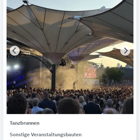
Bundesland
Bitte auswählen
AWARD Jahr
Bitte auswählen
AWARD Typ
Bitte auswählen
AWARD Auszeichnung
Bitte auswählen
Hersteller
TIGER Coatings
Tanzbrunnen
Gebäude
Sonstige Veranstaltungsbauten
Bitte auswählen