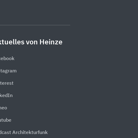
tuelles von Heinze
cebook
stagram
terest
nkedIn
meo
utube
dcast Architekturfunk