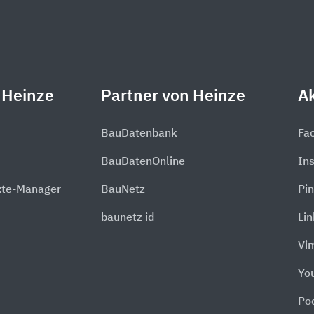
 Heinze
Partner von Heinze
Ak
BauDatenbank
Fa
BauDatenOnline
In
xte-Manager
BauNetz
Pin
baunetz id
Li
Vi
Yo
Po