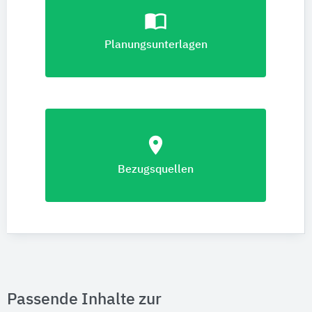
import_contacts
Planungsunterlagen
location_on
Bezugsquellen
Passende Inhalte zur