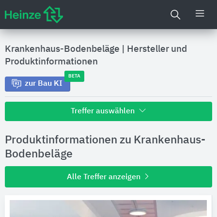
Krankenhaus-Bodenbeläge
|
Hersteller und
Produktinformationen
BETA
zur Bau KI
Treffer auswählen
Alle Treffer zu
Produktinformationen zu Krankenhaus-
Hersteller
Bodenbeläge
Alle Treffer anzeigen
Produktinformationen
Produktdaten