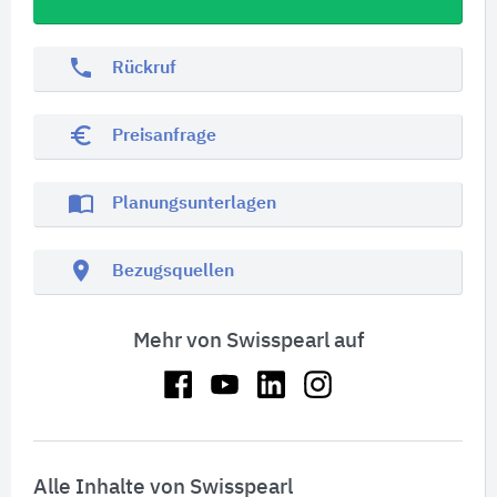
phone
Rückruf
euro_symbol
Preisanfrage
import_contacts
Planungsunterlagen
location_on
Bezugsquellen
Mehr von Swisspearl auf
Alle Inhalte von Swisspearl