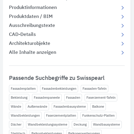
Produktinformationen
Produktdaten / BIM
Ausschreibungstexte
CAD-Details
Architekturobjekte
Alle Inhalte anzeigen
Passende Suchbegriffe zu Swisspearl
Fassadenplatten
Fassadenbekleidungen
Fassaden-Tafeln
Bekleidung
Fassadenpaneele
Fassaden
Faserzement-Tafeln
Wände
Außenwände
Fassadenbausysteme
Balkone
Wandbekleidungen
Faserzementplatten
Funkenschutz-Platten
Dächer
Wandbekleidungssysteme
Deckung
Wandbausysteme
Steildach
Balkonbekleidungen
Balkonerweiterungen