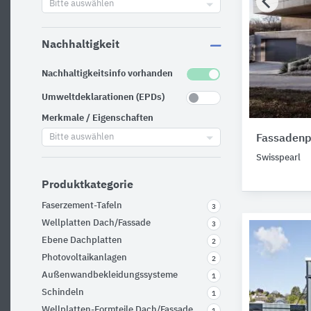
Bitte auswählen
Nachhaltigkeit
Nachhaltigkeitsinfo vorhanden
Umweltdeklarationen (EPDs)
Merkmale / Eigenschaften
Bitte auswählen
Fassadenp
Swisspearl
Produktkategorie
Faserzement-Tafeln
3
Wellplatten Dach/Fassade
3
Ebene Dachplatten
2
Photovoltaikanlagen
2
Außenwandbekleidungssysteme
1
Schindeln
1
Wellplatten-Formteile Dach/Fassade