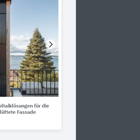
oltaiklösungen für die
lüftete Fassade