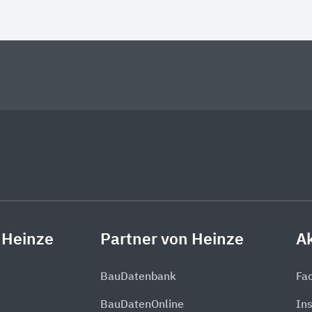
 Heinze
Partner von Heinze
Ak
BauDatenbank
Fa
BauDatenOnline
In