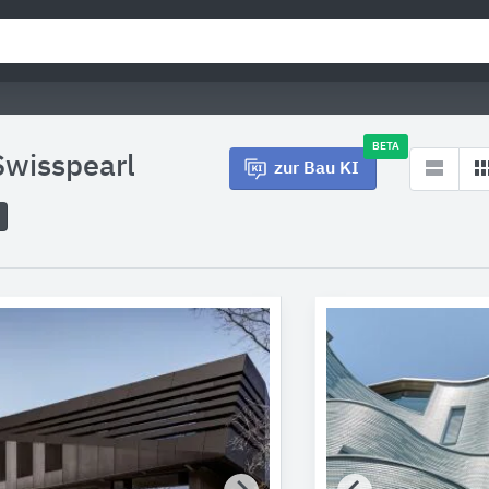
BETA
Swisspearl
zur Bau KI