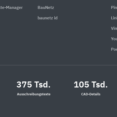
xte-Manager
BauNetz
Pin
baunetz id
Li
Vi
Yo
Po
375 Tsd.
105 Tsd.
Ausschreibungstexte
CAD-Details