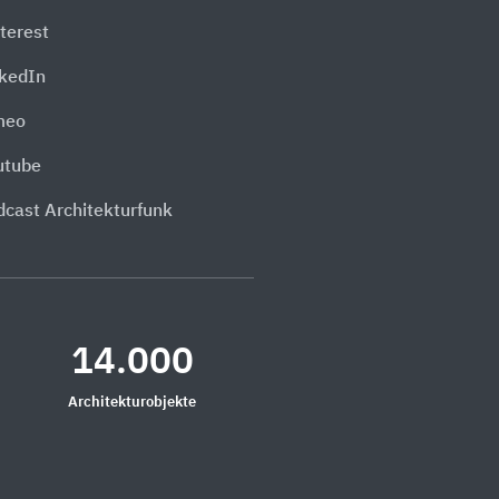
terest
nkedIn
meo
utube
dcast Architekturfunk
14.000
Architekturobjekte