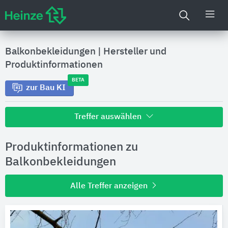
Balkonbekleidungen
|
Hersteller und
Produktinformationen
BETA
zur Bau KI
Treffer auswählen
Alle Treffer zu
Produktinformationen zu
Hersteller
Balkonbekleidungen
Alle Treffer anzeigen
Produktinformationen
Produktdaten