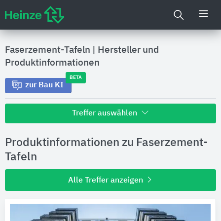
Faserzement-Tafeln
|
Hersteller und
Produktinformationen
BETA
zur Bau KI
Treffer auswählen
Alle Treffer zu
Produktinformationen zu Faserzement-
Hersteller
Tafeln
Alle Treffer anzeigen
Produktinformationen
Produktdaten