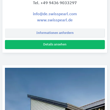
Tel. +49 9436 9033297
info@de.swisspearl.com
www.swisspearl.de
Informationen anfordern
Details ansehen