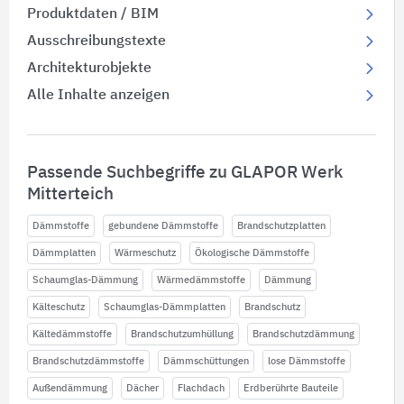
Produktdaten / BIM
Ausschreibungstexte
Architekturobjekte
Alle Inhalte anzeigen
Passende Suchbegriffe zu GLAPOR Werk
Mitterteich
Dämmstoffe
gebundene Dämmstoffe
Brandschutzplatten
Dämmplatten
Wärmeschutz
Ökologische Dämmstoffe
Schaumglas-Dämmung
Wärmedämmstoffe
Dämmung
Kälteschutz
Schaumglas-Dämmplatten
Brandschutz
Kältedämmstoffe
Brandschutzumhüllung
Brandschutzdämmung
Brandschutzdämmstoffe
Dämmschüttungen
lose Dämmstoffe
Außendämmung
Dächer
Flachdach
Erdberührte Bauteile