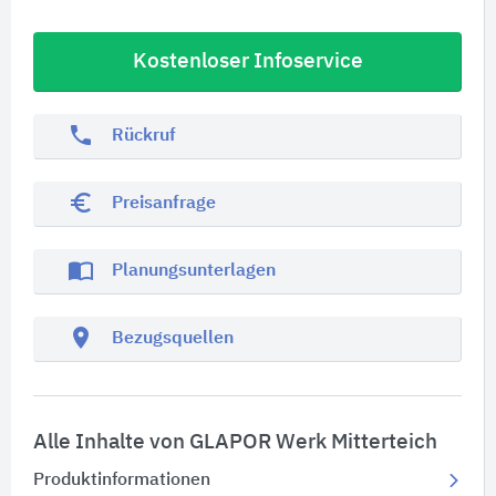
Kostenloser Infoservice
phone
Rückruf
euro_symbol
Preisanfrage
import_contacts
Planungsunterlagen
location_on
Bezugsquellen
Alle Inhalte von GLAPOR Werk Mitterteich
Produktinformationen