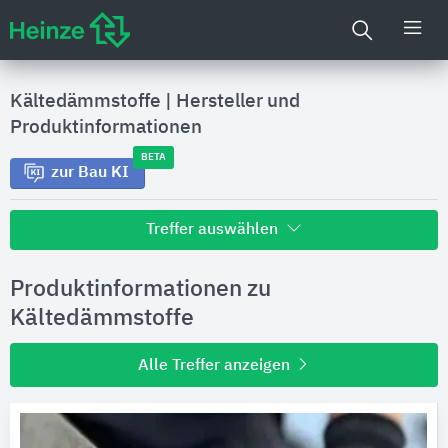
Kältedämmstoffe
|
Hersteller und
Produktinformationen
BETA
zur Bau KI
Treffer auswählen
Alle Treffer zu
Produktinformationen zu
Hersteller
Kältedämmstoffe
Alle Treffer anzeigen
Produktinformationen
Produktdaten