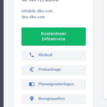
Tel. +49 711 8009-0
info@de.sika.com
deu.sika.com
Kostenloser
Infoservice
phone
Rückruf
euro_symbol
Preisanfrage
import_contacts
Planungsunterlagen
location_on
Bezugsquellen