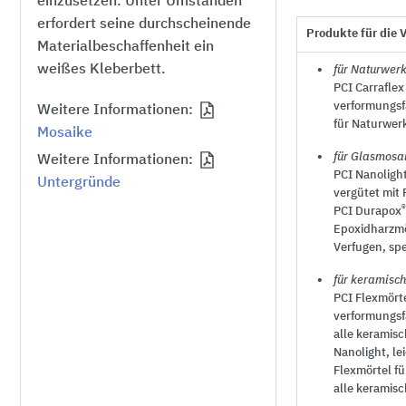
einzusetzen. Unter Umständen
erfordert seine durchscheinende
Produkte für die 
Materialbeschaffenheit ein
weißes Kleberbett.
für Naturwerk
PCI Carraflex
verformungsf
Weitere Informationen:
für Naturwer
Mosaike
für Glasmosa
Weitere Informationen:
PCI Nanoligh
Untergründe
vergütet mit 
PCI Durapox
Epoxidharzmö
Verfugen, spe
für keramisc
PCI Flexmört
verformungsfä
alle keramis
Nanolight, le
Flexmörtel f
alle keramis