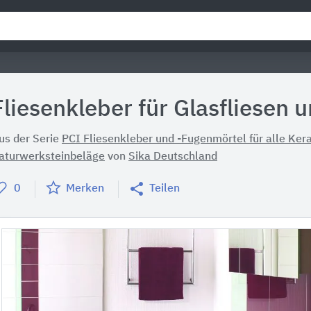
Fliesenkleber für Glasfliesen 
us der Serie
PCI Fliesenkleber und -Fugenmörtel für alle Ker
aturwerksteinbeläge
von
Sika Deutschland
0
Merken
Teilen