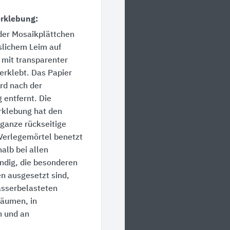
erklebung:
 der Mosaikplättchen
slichem Leim auf
 mit transparenter
verklebt. Das Papier
ird nach der
 entfernt. Die
erklebung hat den
e ganze rückseitige
Verlegemörtel benetzt
halb bei allen
dig, die besonderen
 ausgesetzt sind,
asserbelasteten
räumen, in
 und an