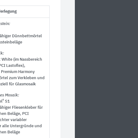
Verlegung
stein:
ähiger Dünnbettmörtel
ksteinbeläge
ik:
t White (im Nassbereich
PCI Lastoflex),
®
Premium Harmony
rtel zum Verkleben und
ziell für Glasmosaik
hes Mosaik:
®
el
S1
higer Fliesenkleber für
chen Beläge, PCI
ichter variabler
ür alle Untergründe und
chen Beläge