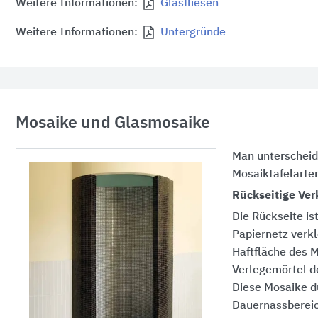
Weitere Informationen:
Glasfliesen
Weitere Informationen:
Untergründe
Mosaike und Glasmosaike
Man unterscheid
Mosaiktafelarte
Rückseitige Ver
Die Rückseite is
Papiernetz verkl
Haftfläche des 
Verlegemörtel de
Diese Mosaike dü
Dauernassbereic