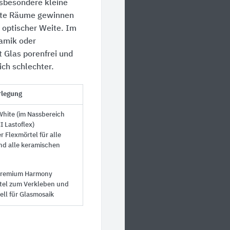
sbesondere kleine
lte Räume gewinnen
n optischer Weite. Im
amik oder
t Glas porenfrei und
ich schlechter.
rlegung
White (im Nassbereich
I Lastoflex)
r Flexmörtel für alle
d alle keramischen
remium Harmony
tel zum Verkleben und
ell für Glasmosaik