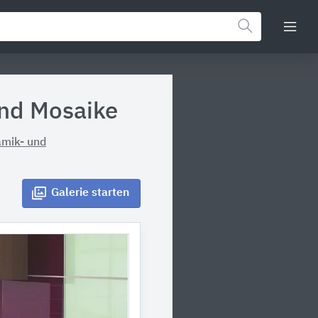
und Mosaike
amik- und
Galerie
starten