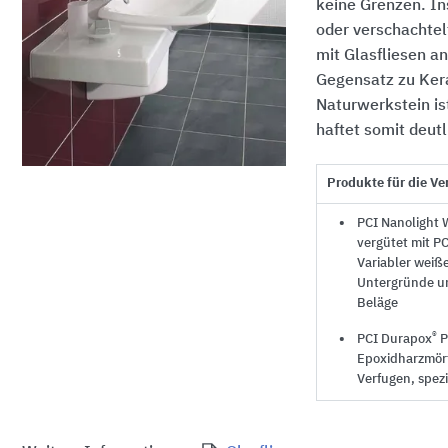
keine Grenzen. In
oder verschachte
mit Glasfliesen a
Gegensatz zu Ker
Naturwerkstein is
haftet somit deutl
Produkte für die Ve
PCI Nanolight 
vergütet mit PC
Variabler weiße
Untergründe un
Beläge
®
PCI Durapox
P
Epoxidharzmör
Verfugen, spezi