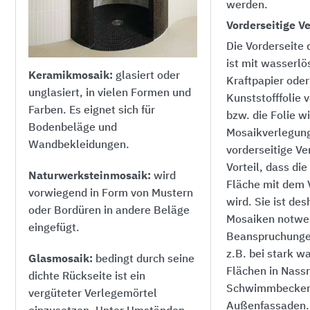
werden.
Vorderseitige V
Die Vorderseite
ist mit wasserlö
Keramikmosaik:
glasiert oder
Kraftpapier oder
unglasiert, in vielen Formen und
Kunststofffolie 
Farben. Es eignet sich für
bzw. die Folie w
Bodenbeläge und
Mosaikverlegung
Wandbekleidungen.
vorderseitige V
Vorteil, dass di
Naturwerksteinmosaik:
wird
Fläche mit dem 
vorwiegend in Form von Mustern
wird. Sie ist des
oder Bordüren in andere Beläge
Mosaiken notwen
eingefügt.
Beanspruchungen
z.B. bei stark w
Glasmosaik:
bedingt durch seine
Flächen in Nass
dichte Rückseite ist ein
Schwimmbecken
vergüteter Verlegemörtel
Außenfassaden.