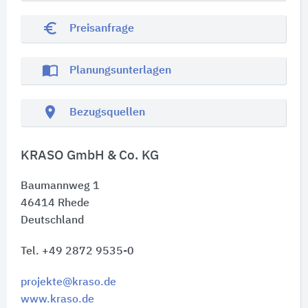
euro_symbol
Preisanfrage
import_contacts
Planungsunterlagen
location_on
Bezugsquellen
KRASO GmbH & Co. KG
Baumannweg 1
46414
Rhede
Deutschland
Tel. +49 2872 9535-0
projekte@kraso.de
www.kraso.de