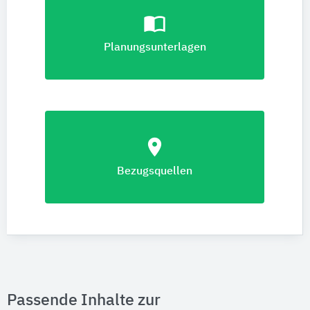
import_contacts
Planungsunterlagen
location_on
Bezugsquellen
Passende Inhalte zur