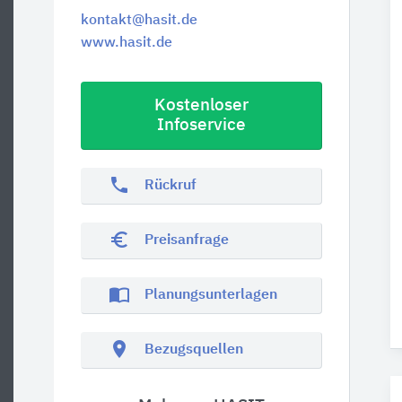
kontakt@hasit.de
www.hasit.de
Kostenloser
Infoservice
phone
Rückruf
euro_symbol
Preisanfrage
import_contacts
Planungsunterlagen
location_on
Bezugsquellen