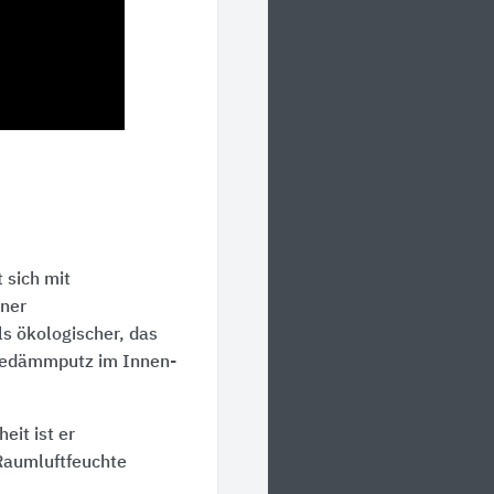
 sich mit
iner
s ökologischer, das
medämmputz im Innen-
eit ist er
 Raumluftfeuchte