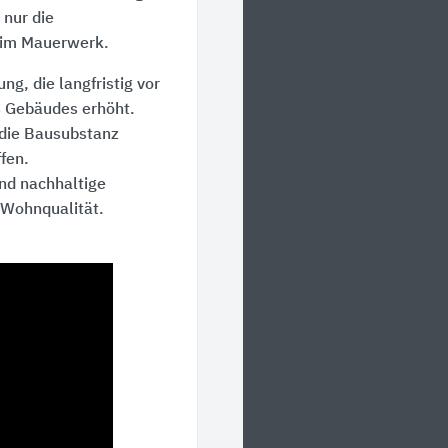
 nur die
 im Mauerwerk.
, die langfristig vor
es Gebäudes erhöht.
 die Bausubstanz
fen.
nd nachhaltige
Wohnqualität.