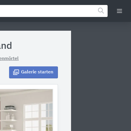
and
enmörtel
Galerie
starten