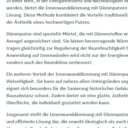
In einer Welt, in der Energieeffizienz und Nachhaltigkeit 
werden, bietet die Innenwanddämmung mit Dämmputzen e
Lösung. Diese Methode kombiniert die Vorteile traditione
der Ästhetik eines hochwertigen Putzes.
Dämmputze sind spezielle Mörtel, die mit Dämmstoffen wi
Aerogel angereichert sind. Sie bieten hervorragende W
tragen gleichzeitig zur Regulierung der Raumfeuchtigkeit b
Anwendung auf Innenwänden wird nicht nur der Energieve
sondern auch das Raumklima verbessert.
Ein weiterer Vorteil der Innenwanddämmung mit Dämmputz
Vielseitigkeit. Sie kann auf nahezu allen Untergründen 
eignet sich besonders für die Sanierung historischer Gebäu
Bausubstanz schont. Zudem bietet sie eine glatte, ästhet
Oberfläche, die individuell gestaltet werden kann.
Insgesamt stellt die Innenwanddämmung mit Dämmputzen
und effiziente Lösung dar, die sowohl ökologisch als auc