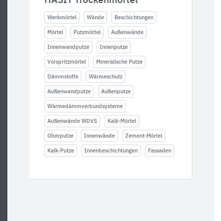
HASIT Trockenmörtel
Werkmörtel
Wände
Beschichtungen
Mörtel
Putzmörtel
Außenwände
Innenwandputze
Innenputze
Vorspritzmörtel
Mineralische Putze
Dämmstoffe
Wärmeschutz
Außenwandputze
Außenputze
Wärmedämmverbundsysteme
Außenwände WDVS
Kalk-Mörtel
Oberputze
Innenwände
Zement-Mörtel
Kalk-Putze
Innenbeschichtungen
Fassaden