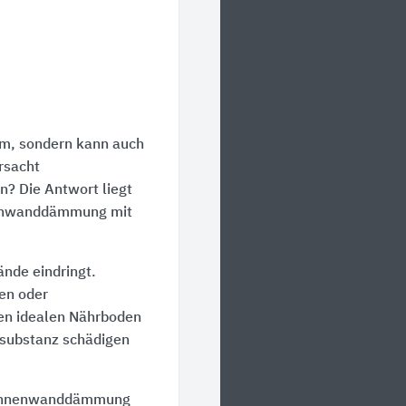
em, sondern kann auch
rsacht
? Die Antwort liegt
nnenwanddämmung mit
ände eindringt.
en oder
den idealen Nährboden
ausubstanz schädigen
e Innenwanddämmung