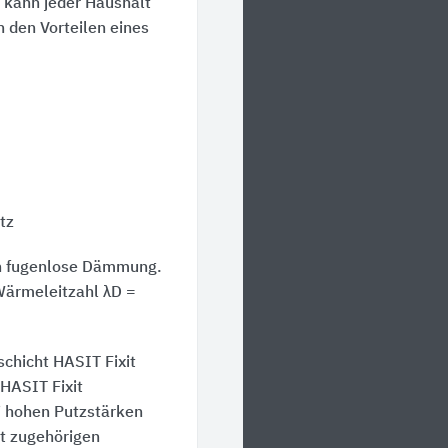
 kann jeder Haushalt
n den Vorteilen eines
tz
n fugenlose Dämmung.
Wärmeleitzahl λD =
chicht HASIT Fixit
HASIT Fixit
 hohen Putzstärken
t zugehörigen