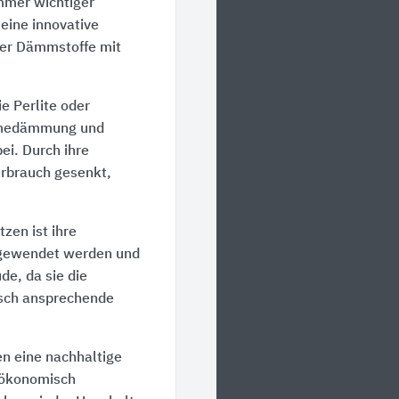
immer wichtiger
ine innovative
ller Dämmstoffe mit
e Perlite oder
ärmedämmung und
ei. Durch ihre
rbrauch gesenkt,
en ist ihre
angewendet werden und
de, da sie die
isch ansprechende
 eine nachhaltige
h ökonomisch