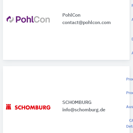
PohlCon
contact@pohlcon.com
Pro
Pro
SCHOMBURG
Aus
info@schomburg.de
C
Det