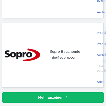
Detail
Archit
Produ
Produ
Sopro Bauchemie
Aussc
info@sopro.com
CAD
Detail
Archit
Mehr anzeigen