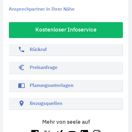
Ansprechpartner in Ihrer Nähe
Kostenloser Infoservice
phone
Rückruf
euro_symbol
Preisanfrage
import_contacts
Planungsunterlagen
location_on
Bezugsquellen
Mehr von seele auf