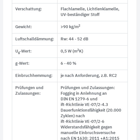
Verschattung:
Flachlamelle, Lichtlenklamelle,
UV-beständiger Stoff
2
Gewicht:
>90 kg/m
Luftschalldämmung:
Rw: 44 - 52 dB
2
U
-Wert:
0,5 W (m
K)
g
g-Wert:
6 - 40 %
Einbruchhemmung:
je nach Anforderung, z.B. RC2
Prüfungen und
Prüfungen und Zulassungen:
Zulassungen:
Fogging in Anlehnung an
DIN EN 1279-6
und
ift-Richtlinie VE-07/2-4.3
Dauerfunktionsfähigkeit (20.000
Zyklen) nach
ift-Richtlinie VE-07/2-6
Widerstandsfähigkeit gegen
manuelle Einbruchsversuche
nach
EN 1630: 2011 +A1:2015