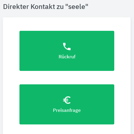
Direkter Kontakt zu "seele"
phone
Rückruf
euro_symbol
Preisanfrage