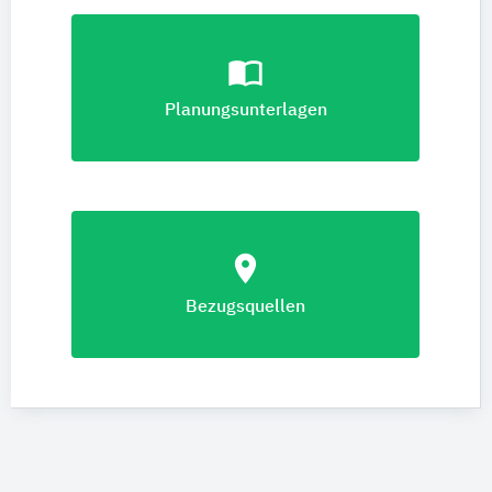
import_contacts
Planungsunterlagen
location_on
Bezugsquellen