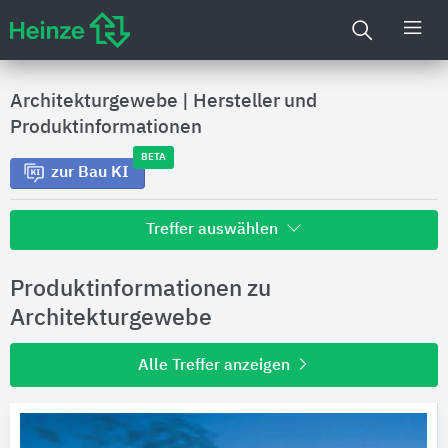
Architekturgewebe
|
Hersteller und
Produktinformationen
BETA
zur Bau KI
Treffer auswählen
Alle Treffer zu
Produktinformationen zu
Hersteller
Architekturgewebe
Alle Treffer anzeigen
Produktinformationen
Produktdaten