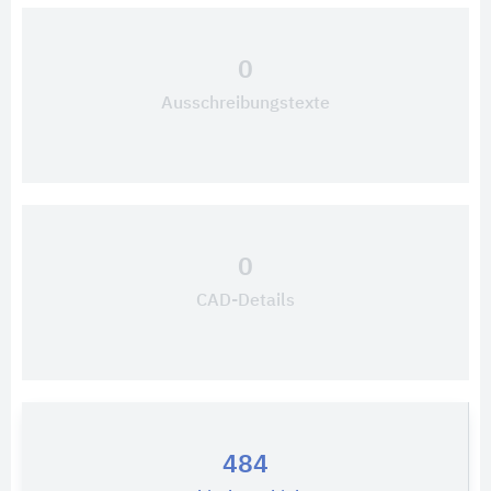
0
Ausschreibungstexte
0
CAD-Details
484