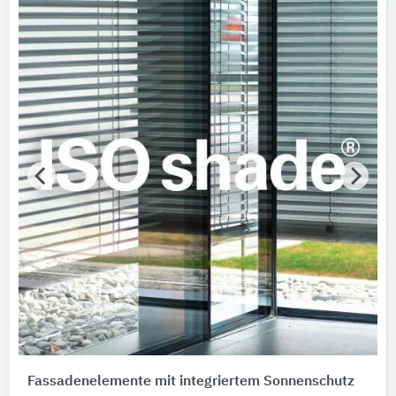
seele
Marken
ISOshade®
Nachhaltigkeit
Nachhaltigkeitsinfo vorhanden
Merkmale / Eigenschaften
Bitte auswählen
Produktkategorie
Antriebe
1
Außenwandbekleidungssysteme
1
Fühler
1
Funktionsgläser
Fassadenelemente mit integriertem Sonnenschutz
1