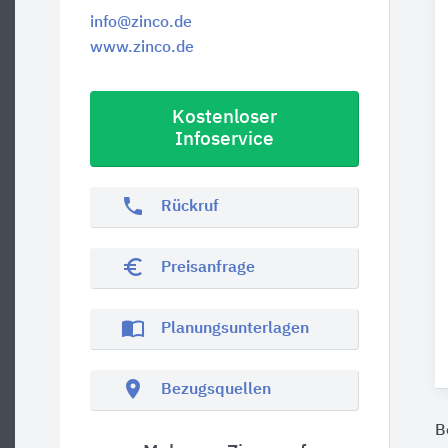
info@zinco.de
www.zinco.de
Kostenloser
Infoservice
phone
Rückruf
euro_symbol
Preisanfrage
import_contacts
Planungsunterlagen
location_on
Bezugsquellen
B