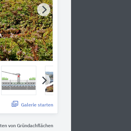
Galerie
starten
iten von Gründachflächen