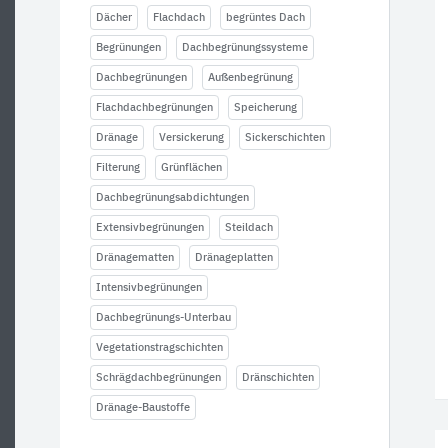
Dächer
Flachdach
begrüntes Dach
Begrünungen
Dachbegrünungssysteme
Dachbegrünungen
Außenbegrünung
Flachdachbegrünungen
Speicherung
Dränage
Versickerung
Sickerschichten
Filterung
Grünflächen
Dachbegrünungsabdichtungen
Extensivbegrünungen
Steildach
Dränagematten
Dränageplatten
Intensivbegrünungen
Dachbegrünungs-Unterbau
Vegetationstragschichten
Schrägdachbegrünungen
Dränschichten
Dränage-Baustoffe