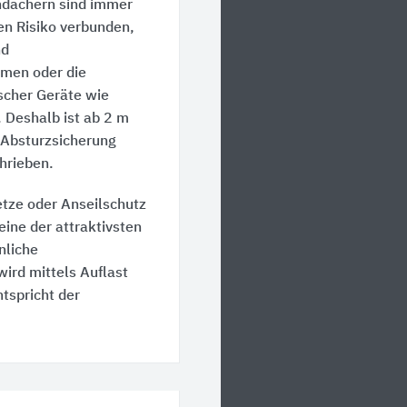
hdächern sind immer
en Risiko verbunden,
nd
en oder die
scher Geräte wie
 Deshalb ist ab 2 m
 Absturzsicherung
hrieben.
tze oder Anseilschutz
eine der attraktivsten
nliche
ird mittels Auflast
tspricht der