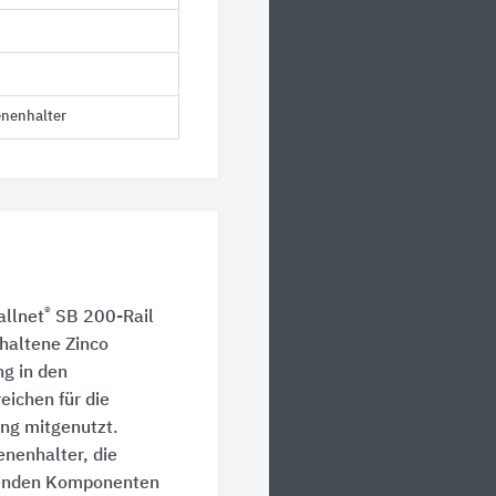
enenhalter
®
allnet
SB 200-Rail
ehaltene Zinco
g in den
eichen für die
ng mitgenutzt.
enenhalter, die
senden Komponenten