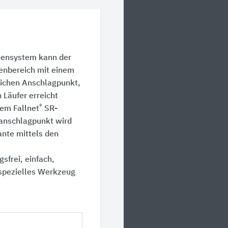
nensystem kann der
enbereich mit einem
lichen Anschlagpunkt,
Läufer erreicht
®
em Fallnet
SR-
lanschlagpunkt wird
ante mittels den
sfrei, einfach,
 spezielles Werkzeug