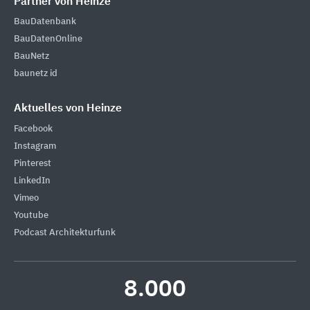
Partner von Heinze
BauDatenbank
BauDatenOnline
BauNetz
baunetz id
Aktuelles von Heinze
Facebook
Instagram
Pinterest
LinkedIn
Vimeo
Youtube
Podcast Architekturfunk
8.000