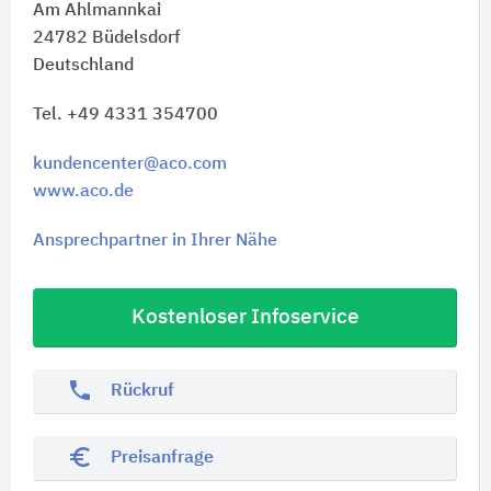
Am Ahlmannkai
24782
Büdelsdorf
Deutschland
Tel. +49 4331 354700
kundencenter@aco.com
www.aco.de
Ansprechpartner in Ihrer Nähe
Kostenloser Infoservice
phone
Rückruf
euro_symbol
Preisanfrage