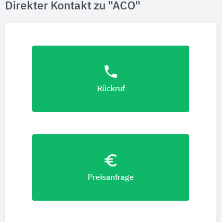
Direkter Kontakt zu "ACO"
phone
Rückruf
euro_symbol
Preisanfrage