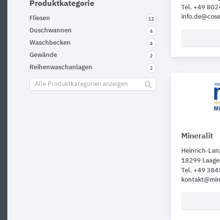
Produktkategorie
Tel. +49 80
info.de@cos
Fliesen
12
Duschwannen
4
Waschbecken
4
Gewände
2
Reihenwaschanlagen
2
Alle Produktkategorien anzeigen
Mineralit
Heinrich-Lanz
18299 Laage
Tel. +49 38
kontakt@mine