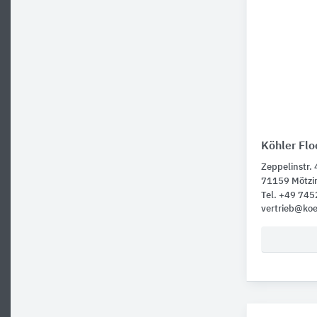
Köhler Flo
Zeppelinstr. 
71159 Mötzi
Tel. +49 74
vertrieb@koe