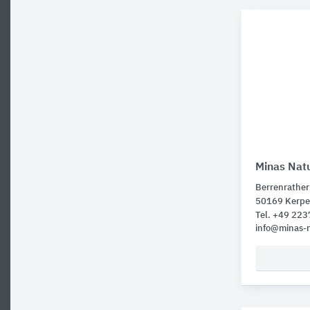
Minas Natu
Berrenrather 
50169 Kerp
Tel. +49 22
info@minas-n