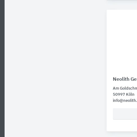
Neolith G
Am Goldschm
50997 Köln
info@neolith