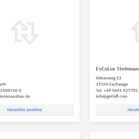
EsCoLux Steinman
Höhenweg 13
uth
37269 Eschwege
1 1508750-0
Tel. +49 5651 927792
-innenausbau.de
info@gerloff.com
Hersteller ansehen
Herst