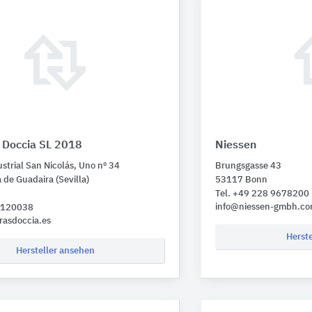
Doccia SL 2018
Niessen
strial San Nicolás, Uno nº 34
Brungsgasse 43
 de Guadaira (Sevilla)
53117 Bonn
Tel. +49 228 9678200
info@niessen-gmbh.c
2 120038
asdoccia.es
Herst
Hersteller ansehen