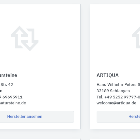
rsteine
ARTIQUA
Str. 42
Hans-Wilhelm-Peters-St
en
33189 Schlangen
37 69695911
Tel. +49 5252 97777-
atursteine.de
welcome@artiqua.de
Hersteller ansehen
Herst