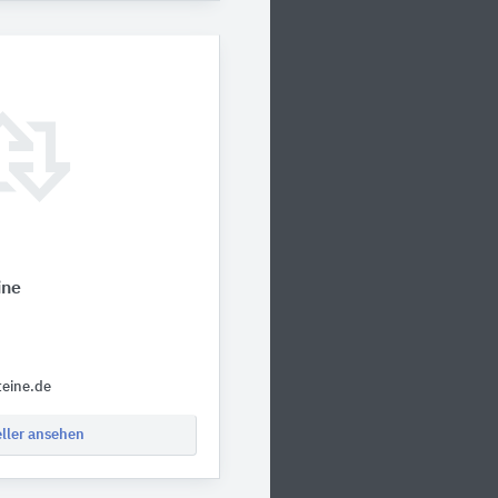
ine
teine.de
eller ansehen