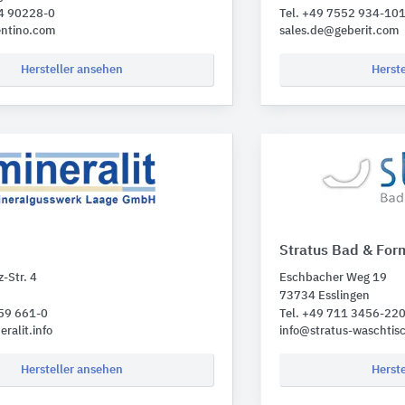
24 90228-0
Tel. +49 7552 934-10
entino.com
sales.de@geberit.com
Hersteller ansehen
Herst
Stratus Bad & Fo
-Str. 4
Eschbacher Weg 19
73734 Esslingen
459 661-0
Tel. +49 711 3456-22
ralit.info
info@stratus-waschtis
Hersteller ansehen
Herst