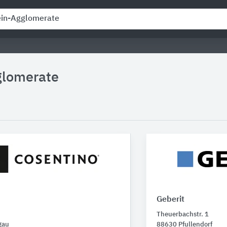
glomerate
Geberit
Theuerbachstr. 1
gau
88630 Pfullendorf