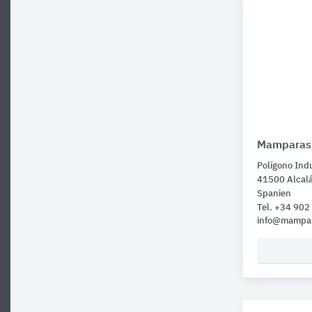
Mamparas 
Polígono Indu
41500 Alcalá
Spanien
Tel. +34 90
info@mampar