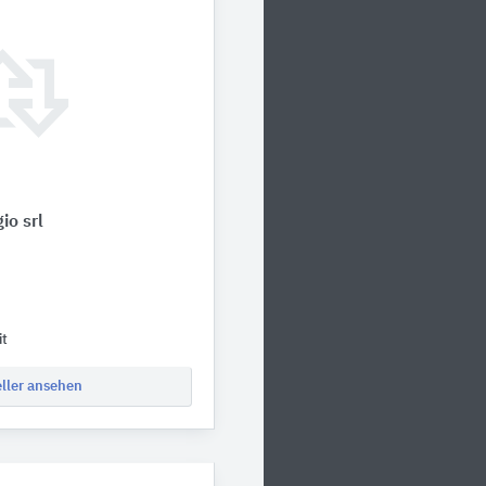
io srl
it
eller ansehen