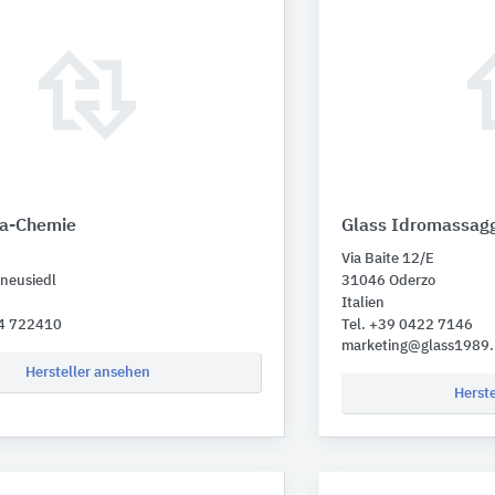
ra-Chemie
Glass Idromassagg
Via Baite 12/E
neusiedl
31046 Oderzo
Italien
34 722410
Tel. +39 0422 7146
marketing@glass1989.
Hersteller ansehen
Herst