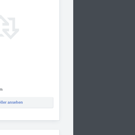
om
eller ansehen