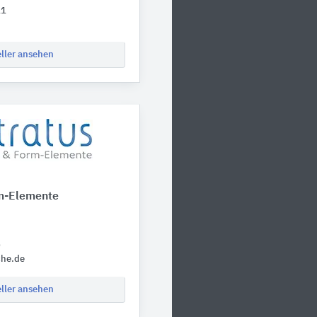
11
eller ansehen
rm-Elemente
0
che.de
eller ansehen