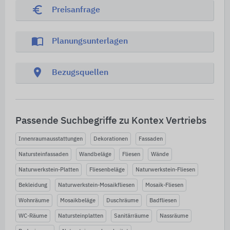
euro_symbol
Preisanfrage
import_contacts
Planungsunterlagen
location_on
Bezugsquellen
Passende Suchbegriffe zu Kontex Vertriebs
Innenraumausstattungen
Dekorationen
Fassaden
Natursteinfassaden
Wandbeläge
Fliesen
Wände
Naturwerkstein-Platten
Fliesenbeläge
Naturwerkstein-Fliesen
Bekleidung
Naturwerkstein-Mosaikfliesen
Mosaik-Fliesen
Wohnräume
Mosaikbeläge
Duschräume
Badfliesen
WC-Räume
Natursteinplatten
Sanitärräume
Nassräume