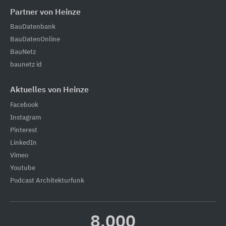
Partner von Heinze
BauDatenbank
BauDatenOnline
BauNetz
baunetz id
Aktuelles von Heinze
Facebook
Instagram
Pinterest
LinkedIn
Vimeo
Youtube
Podcast Architekturfunk
8.000