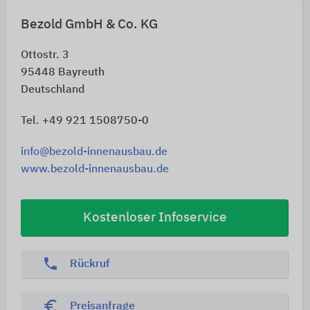
Bezold GmbH & Co. KG
Ottostr. 3
95448
Bayreuth
Deutschland
Tel. +49 921 1508750-0
info@bezold-innenausbau.de
www.bezold-innenausbau.de
Kostenloser Infoservice
phone
Rückruf
euro_symbol
Preisanfrage