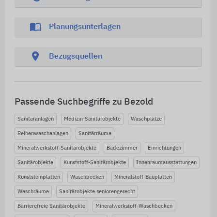
import_contacts
Planungsunterlagen
location_on
Bezugsquellen
Passende Suchbegriffe zu Bezold
Sanitäranlagen
Medizin-Sanitärobjekte
Waschplätze
Reihenwaschanlagen
Sanitärräume
Mineralwerkstoff-Sanitärobjekte
Badezimmer
Einrichtungen
Sanitärobjekte
Kunststoff-Sanitärobjekte
Innenraumausstattungen
Kunststeinplatten
Waschbecken
Mineralstoff-Bauplatten
Waschräume
Sanitärobjekte seniorengerecht
Barrierefreie Sanitärobjekte
Mineralwerkstoff-Waschbecken