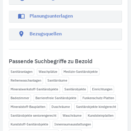
import_contacts
Planungsunterlagen
location_on
Bezugsquellen
Passende Suchbegriffe zu Bezold
Sanitäranlagen
Waschplätze
Medizin-Sanitärobjekte
Reihenwaschanlagen
Sanitärräume
Mineralwerkstoff-Sanitärobjekte
Sanitärobjekte
Einrichtungen
Badezimmer
Barrierefreie Sanitärobjekte
Funkenschutz-Platten
Mineralstoff-Bauplatten
Duschräume
Sanitärobjekte kindgerecht
Sanitärobjekte seniorengerecht
Waschräume
Kunststeinplatten
Kunststoff-Sanitärobjekte
Innenraumausstattungen