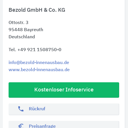
Bezold GmbH & Co. KG
Ottostr. 3
95448
Bayreuth
Deutschland
Tel. +49 921 1508750-0
info@bezold-innenausbau.de
www.bezold-innenausbau.de
Kostenloser Infoservice
phone
Rückruf
euro_symbol
Preisanfrage