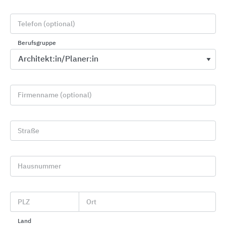
Telefon (optional)
Berufsgruppe
Firmenname (optional)
Sanitärarmaturen für Wasch- und Duschanlagen
Straße
KWC Aquarotter
Hausnummer
PLZ
Ort
Land