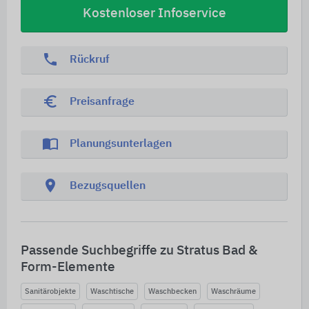
Kostenloser Infoservice
phone
Rückruf
euro_symbol
Preisanfrage
import_contacts
Planungsunterlagen
location_on
Bezugsquellen
Passende Suchbegriffe zu Stratus Bad &
Form-Elemente
Sanitärobjekte
Waschtische
Waschbecken
Waschräume