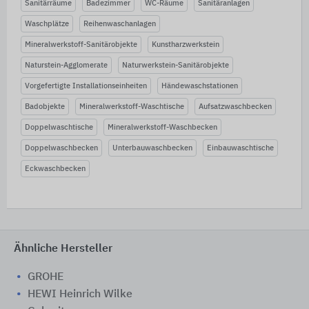
Sanitärräume
Badezimmer
WC-Räume
Sanitäranlagen
Waschplätze
Reihenwaschanlagen
Mineralwerkstoff-Sanitärobjekte
Kunstharzwerkstein
Naturstein-Agglomerate
Naturwerkstein-Sanitärobjekte
Vorgefertigte Installationseinheiten
Händewaschstationen
Badobjekte
Mineralwerkstoff-Waschtische
Aufsatzwaschbecken
Doppelwaschtische
Mineralwerkstoff-Waschbecken
Doppelwaschbecken
Unterbauwaschbecken
Einbauwaschtische
Eckwaschbecken
Ähnliche Hersteller
GROHE
HEWI Heinrich Wilke