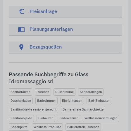
euro_symbol
Preisanfrage
import_contacts
Planungsunterlagen
location_on
Bezugsquellen
Passende Suchbegriffe zu Glass
Idromassaggio srl
Sanitärräume
Duschen
Duschräume
Sanitäranlagen
Duschanlagen
Badezimmer
Einrichtungen
Bad-Einbauten
Sanitärobjekte seniorengerecht
Barrierefreie Sanitärobjekte
Sanitärobjekte
Einbauten
Badewannen
Wellnesseinrichtungen
Badobjekte
Wellness-Produkte
Barrierefreie Duschen