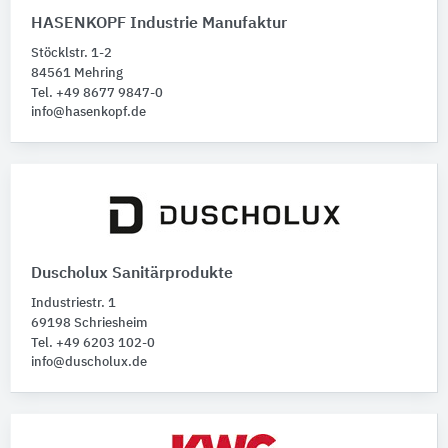
Badewannen
HASENKOPF Industrie Manufaktur
Stöcklstr. 1-2
Baufunktionen
84561 Mehring
Bitte auswählen
Tel. +49 8677 9847-0
info@hasenkopf.de
Duscholux Sanitärprodukte
Industriestr. 1
69198 Schriesheim
Tel. +49 6203 102-0
info@duscholux.de