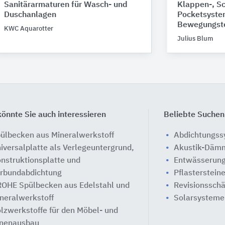
Sanitärarmaturen für Wasch- und
Klappen-, Sc
Duschanlagen
Pocketsyste
Bewegungste
KWC Aquarotter
Julius Blum
önnte Sie auch interessieren
Beliebte Suchen
ülbecken aus Mineralwerkstoff
Abdichtungs
iversalplatte als Verlegeuntergrund,
Akustik-Däm
nstruktionsplatte und
Entwässerung
rbundabdichtung
Pflasterstein
OHE Spülbecken aus Edelstahl und
Revisionssch
neralwerkstoff
Solarsysteme
lzwerkstoffe für den Möbel- und
nenausbau