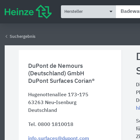
Hersteller
Suchergebnis
DuPont de Nemours
(Deutschland) GmbH
DuPont Surfaces Corian®
D
P
Hugenottenallee 173-175
D
63263
Neu-Isenburg
h
Deutschland
S
Tel. 0800 1810018
f
Z
info.surfaces@dupont.com