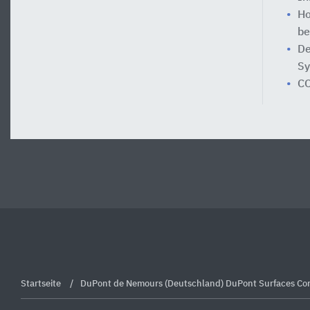
Ho
be
De
Sy
CO
Startseite
DuPont de Nemours (Deutschland) DuPont Surfaces Cor