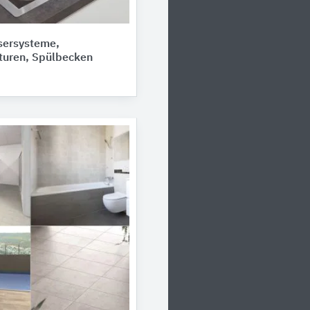
ersysteme,
uren, Spülbecken