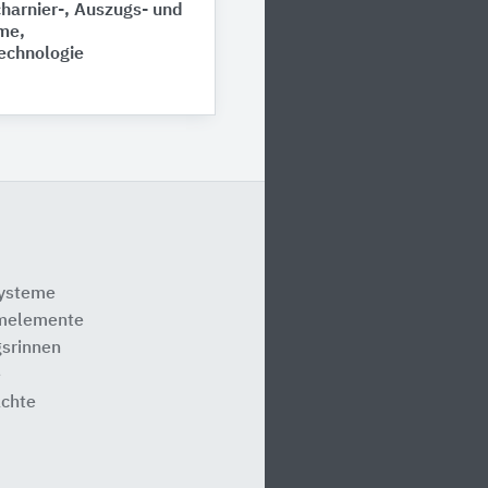
harnier-, Auszugs- und
me,
chnologie
systeme
melemente
srinnen
e
ächte