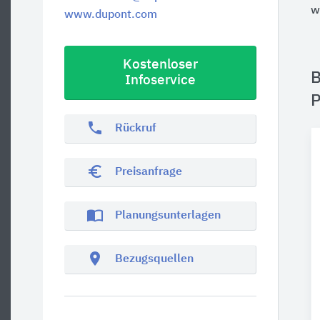
w
www.dupont.com
Kostenloser
B
Infoservice
P
phone
Rückruf
euro_symbol
Preisanfrage
import_contacts
Planungsunterlagen
location_on
Bezugsquellen