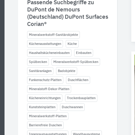
Passende Suchbegriffe zu
DuPont de Nemours
(Deutschland) DuPont Surfaces
Corian®
Mineralwerkstoff-Sanitärobjekte
Küchenausstattungen
Küche
Haushaltskücheneinbauten
Einbauten
Spülbecken
Mineralwerkstoff-Spülbecken
Sanitäranlagen
Badobjekte
Funkenschutz-Platten
Duschflächen
Mineralstoff-Dekor-Platten
Kücheneinrichtungen
Trockenbauplatten
Kunststeinplatten
Duschwannen
Mineralwerkstoff-Platten
Barrierefreie Duschen
Innenraumausstattungen
Wandbausysteme