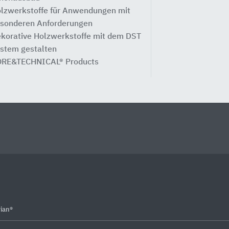
lzwerkstoffe für Anwendungen mit
sonderen Anforderungen
korative Holzwerkstoffe mit dem DST
stem gestalten
RE&TECHNICAL® Products
ian®