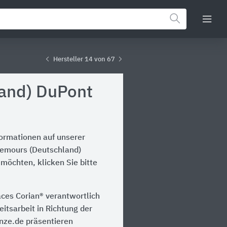
Hersteller 14 von 67
and) DuPont
formationen auf unserer
Nemours (Deutschland)
möchten, klicken Sie bitte
ces Corian® verantwortlich
itsarbeit in Richtung der
inze.de präsentieren