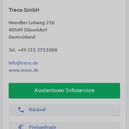
Treos GmbH
Heerdter Lohweg 216
40549
Düsseldorf
Deutschland
Tel. +49 211 2711088
info@treos.de
www.treos.de
Kostenloser Infoservice
phone
Rückruf
euro_symbol
Preisanfrage