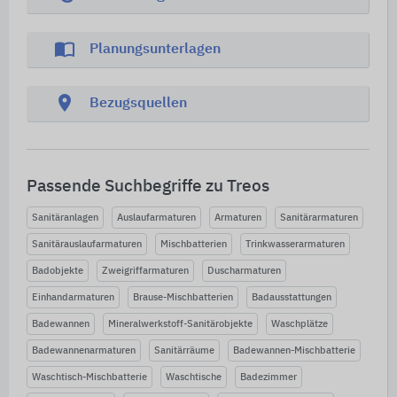
import_contacts
Planungsunterlagen
location_on
Bezugsquellen
Passende Suchbegriffe zu Treos
Sanitäranlagen
Auslaufarmaturen
Armaturen
Sanitärarmaturen
Sanitärauslaufarmaturen
Mischbatterien
Trinkwasserarmaturen
Badobjekte
Zweigriffarmaturen
Duscharmaturen
Einhandarmaturen
Brause-Mischbatterien
Badausstattungen
Badewannen
Mineralwerkstoff-Sanitärobjekte
Waschplätze
Badewannenarmaturen
Sanitärräume
Badewannen-Mischbatterie
Waschtisch-Mischbatterie
Waschtische
Badezimmer