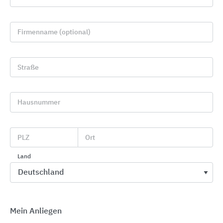
Firmenname (optional)
Straße
Shower & Co Armaturen-Programm Sanitär
Hausnummer
HSK Duschkabinenbau
PLZ
Ort
Land
Mein Anliegen