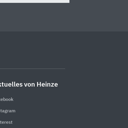
tuelles von Heinze
cebook
stagram
terest