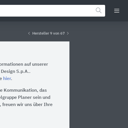
Hersteller 9 von 67
formationen auf unserer
 Design S.p.A..
te
hier
.
 die Kommunikation, das
ielgruppe Planer sein und
 freuen wir uns über Ihre