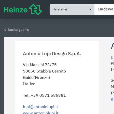
Hersteller
Suchergebnis
Antonio Lupi Design S.p.A.
D
P
Via Mazzini 73/75
I
50050
Stabbia Cerreto
Guido(Firenze)
S
Italien
M
I
Tel. +39 0571 586881
K
lupi@antoniolupi.it
www.antoniolupi.it