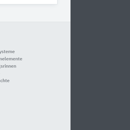
systeme
melemente
srinnen
e
ächte