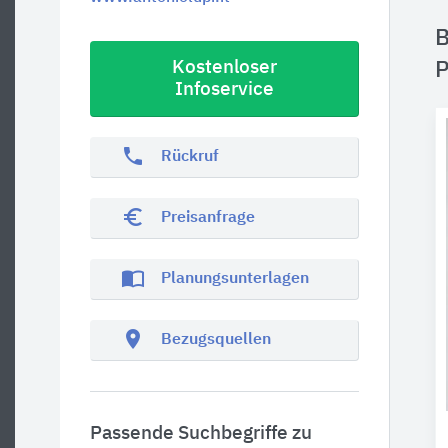
B
Kostenloser
P
Infoservice
phone
Rückruf
euro_symbol
Preisanfrage
import_contacts
Planungsunterlagen
location_on
Bezugsquellen
Passende Suchbegriffe zu