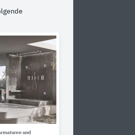
olgende
rmaturen und