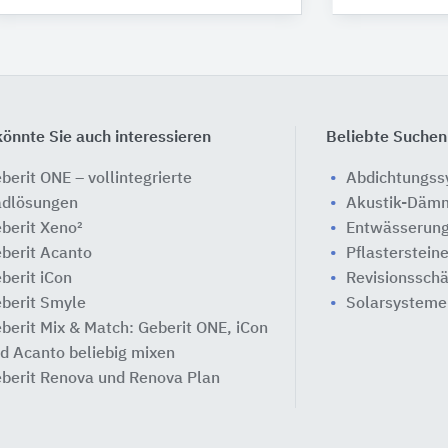
önnte Sie auch interessieren
Beliebte Suchen
berit ONE – vollintegrierte
Abdichtungs
dlösungen
Akustik-Däm
berit Xeno²
Entwässerung
berit Acanto
Pflasterstein
berit iCon
Revisionssch
berit Smyle
Solarsysteme
berit Mix & Match: Geberit ONE, iCon
d Acanto beliebig mixen
berit Renova und Renova Plan