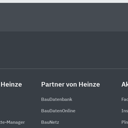
 Heinze
Partner von Heinze
Ak
BauDatenbank
Fa
BauDatenOnline
In
xte-Manager
BauNetz
Pin