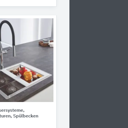
ersysteme,
uren, Spülbecken