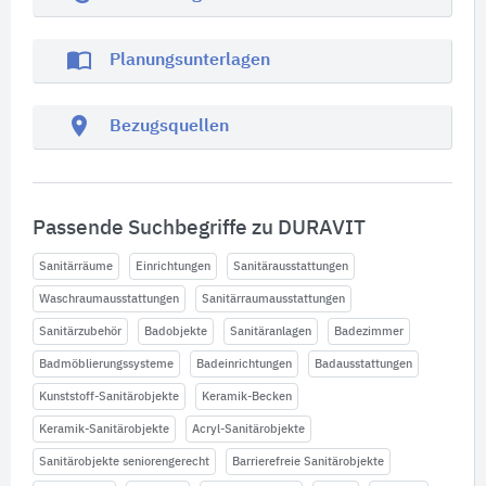
import_contacts
Planungsunterlagen
location_on
Bezugsquellen
Passende Suchbegriffe zu DURAVIT
Sanitärräume
Einrichtungen
Sanitärausstattungen
Waschraumausstattungen
Sanitärraumausstattungen
Sanitärzubehör
Badobjekte
Sanitäranlagen
Badezimmer
Badmöblierungssysteme
Badeinrichtungen
Badausstattungen
Kunststoff-Sanitärobjekte
Keramik-Becken
Keramik-Sanitärobjekte
Acryl-Sanitärobjekte
Sanitärobjekte seniorengerecht
Barrierefreie Sanitärobjekte