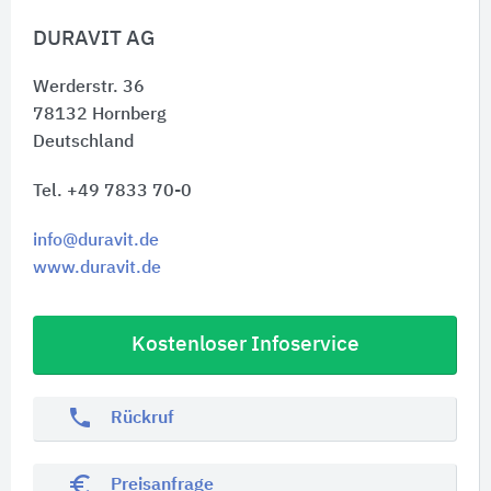
DURAVIT AG
Werderstr. 36
78132
Hornberg
Deutschland
Tel. +49 7833 70-0
info@duravit.de
www.duravit.de
Kostenloser Infoservice
phone
Rückruf
euro_symbol
Preisanfrage