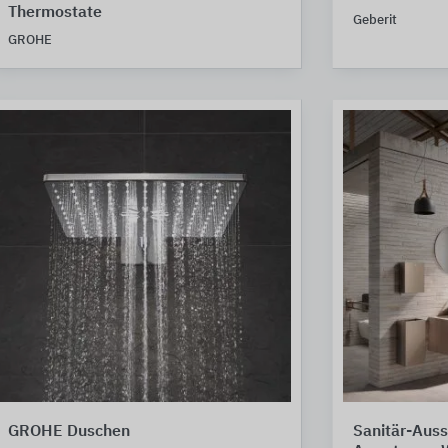
Thermostate
Geberit
GROHE
GROHE Duschen
Sanitär-Auss