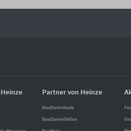
 Heinze
Partner von Heinze
Ak
BauDatenbank
Fa
BauDatenOnline
In