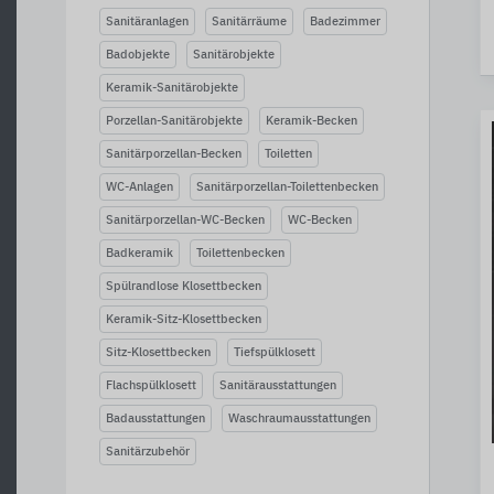
Sanitäranlagen
Sanitärräume
Badezimmer
Badobjekte
Sanitärobjekte
Keramik-Sanitärobjekte
Porzellan-Sanitärobjekte
Keramik-Becken
Sanitärporzellan-Becken
Toiletten
WC-Anlagen
Sanitärporzellan-Toilettenbecken
Sanitärporzellan-WC-Becken
WC-Becken
Badkeramik
Toilettenbecken
Spülrandlose Klosettbecken
Keramik-Sitz-Klosettbecken
Sitz-Klosettbecken
Tiefspülklosett
Flachspülklosett
Sanitärausstattungen
Badausstattungen
Waschraumausstattungen
Sanitärzubehör