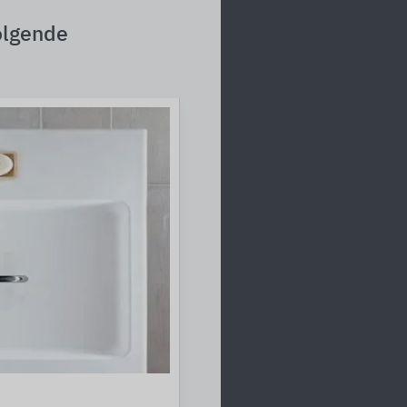
olgende