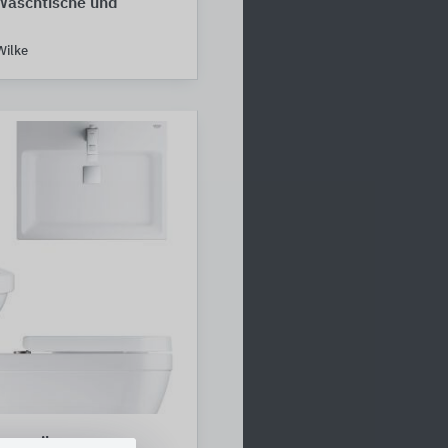
Waschtische und
Wilke
eramik