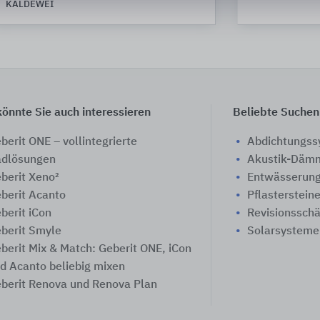
KALDEWEI
önnte Sie auch interessieren
Beliebte Suchen
berit ONE – vollintegrierte
Abdichtungs
dlösungen
Akustik-Däm
berit Xeno²
Entwässerung
berit Acanto
Pflasterstein
berit iCon
Revisionssch
berit Smyle
Solarsysteme
berit Mix & Match: Geberit ONE, iCon
d Acanto beliebig mixen
berit Renova und Renova Plan