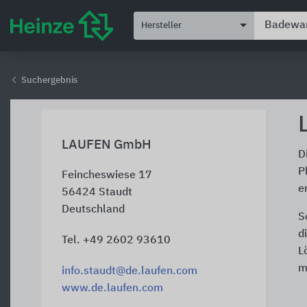
Hersteller
Suchergebnis
LAUFEN GmbH
D
P
Feincheswiese 17
e
56424
Staudt
Deutschland
S
d
Tel. +49 2602 93610
L
m
info.staudt@de.laufen.com
www.de.laufen.com