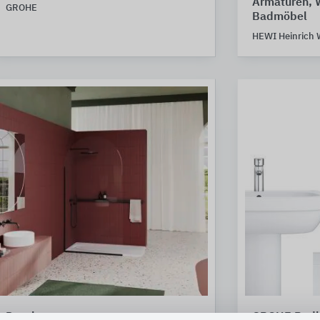
Armaturen, 
GROHE
Badmöbel
HEWI Heinrich 
Duschen
GROHE Badk