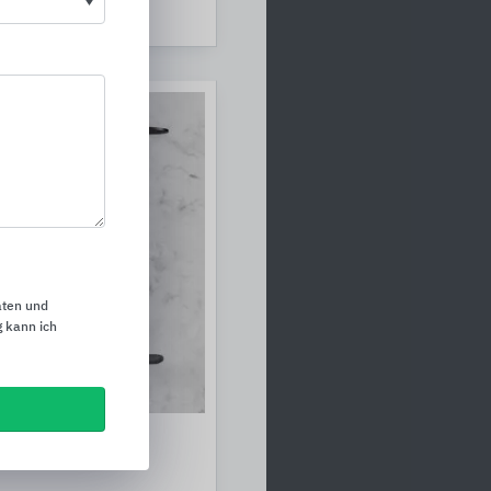
r
aten und
 kann ich
refreies Bad