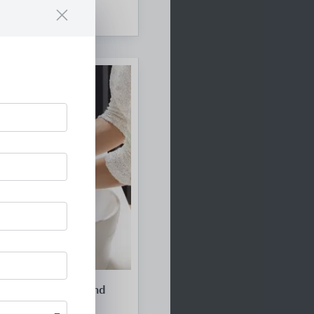
uren für Wasch- und
n