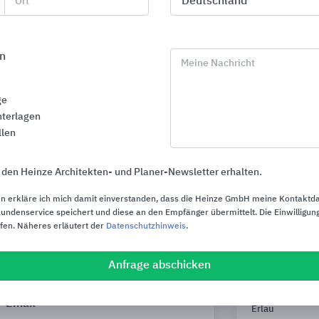
Ort
KWC Aquarotte
n
Meine Nachricht
ge
terlagen
llen
 den Heinze Architekten- und Planer-Newsletter erhalten.
n erkläre ich mich damit einverstanden, dass die Heinze GmbH meine Kontaktd
ndenservice speichert und diese an den Empfänger übermittelt. Die Einwilligung
ufen. Näheres erläutert der
Datenschutzhinweis
.
Anfrage abschicken
Badewannen aus ​​​KALDEWEI Stahl-
Erlau barrie
Email
Erlau