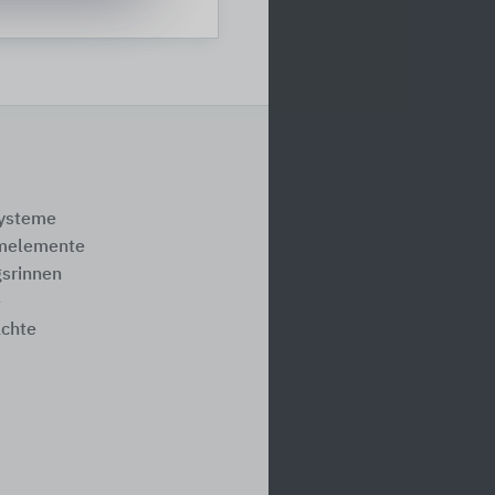
systeme
melemente
srinnen
e
ächte