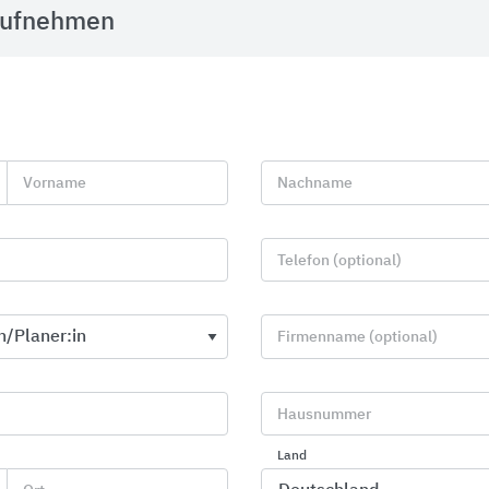
aufnehmen
Bette
GROHE
Vorname
Nachname
Telefon (optional)
Firmenname (optional)
Hausnummer
Baden
Sanitärarmat
Land
Duschanlage
Bette