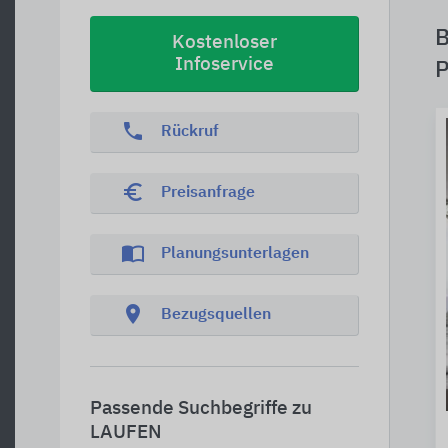
B
Kostenloser
Infoservice
P
phone
Rückruf
euro_symbol
Preisanfrage
import_contacts
Planungsunterlagen
location_on
Bezugsquellen
Passende Suchbegriffe zu
LAUFEN