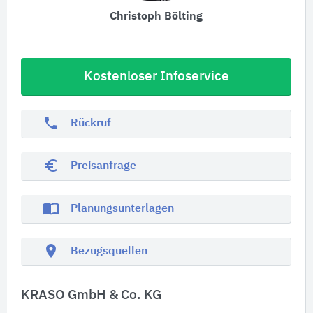
Christoph Bölting
Kostenloser Infoservice
phone
Rückruf
euro_symbol
Preisanfrage
import_contacts
Planungsunterlagen
location_on
Bezugsquellen
KRASO GmbH & Co. KG