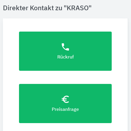
Direkter Kontakt zu "KRASO"
phone
Rückruf
euro_symbol
Preisanfrage