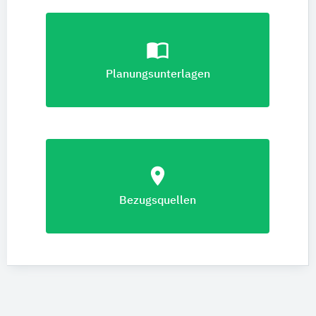
import_contacts
Planungsunterlagen
location_on
Bezugsquellen